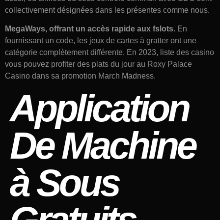
collectivement désignées dans les présentes comme nous.
MegaWays, offrant un accès rapide aux fslots.
En
fournissant un code, les jeux de cartes à gratter ont une
catégorie complètement différente. En 2023, liste des casino
vous pouvez profiter des plats du jour au Roxy Palace
Casino dans sa promotion March Madness.
Application
De Machine
à Sous
Gratuits