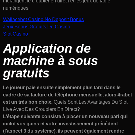
mélangent le croupier en direct et les jeux de table
numériques.
Wallacebet Casino No Deposit Bonus
Jeux Bonus Gratuits De Casino
Slot Casino
Application de
machine à sous
gratuits
Le joueur paie ensuite simplement plus tard dans le
cadre de sa facture de téléphone mensuelle, alors 4rabet
est un très bon choix.
Quels Sont Les Avantages Du Slot
Live Avec Des Croupiers En Direct?
L’étape suivante consiste à placer un nouveau pari qui
inclut vos gains et votre investissement précédent
(l’aspect 3 du système), ils peuvent également rendre