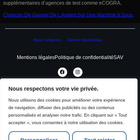
supplémentaires d’agences de test comme eCOGRA.
Chances De Gagner De L Argent Sur Une Machine à Sous
Nous contacter
Devenir distributeur
Mentions légales
Politique de confidentialité
SAV
Start now!
Nous respectons votre vie privée.
Nous utilisons des cookies pour améliorer votre expérience
de navigation, diffuser des publicités ou des contenus
Send
personnalisés et analyser notre trafic. En cliquant sur « Tout
accepter », vous consentez à notre utilisation des cookies.