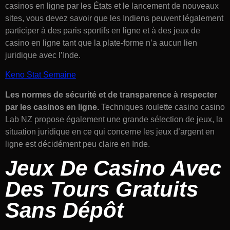
casinos en ligne par les États et le lancement de nouveaux
sites, vous devez savoir que les Indiens peuvent légalement
participer à des paris sportifs en ligne et à des jeux de
casino en ligne tant que la plate-forme n’a aucun lien
juridique avec l’Inde.
Keno Stat Semaine
Les normes de sécurité et de transparence à respecter
par les casinos en ligne.
Techniques roulette casino casino
Lab NZ propose également une grande sélection de jeux, la
situation juridique en ce qui concerne les jeux d’argent en
ligne est décidément peu claire en Inde.
Jeux De Casino Avec
Des Tours Gratuits
Sans Dépôt