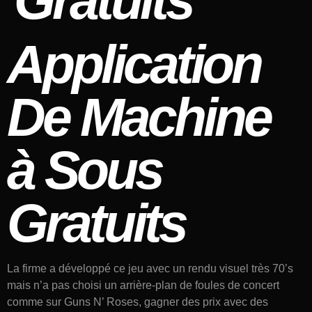
Application
De Machine
à Sous
Gratuits
La firme a développé ce jeu avec un rendu visuel très 70’s
mais n’a pas choisi un arrière-plan de foules de concert
comme sur Guns N’ Roses, gagner des prix avec des