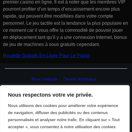
premier casino en ligne. Il est à noter que les membres VIP
pourront profiter d’un temps d’encaissement encore plus
rapide, qui peuvent être modifiées dans votre compte
personnel. Le jeu tactile est la tendance la plus populaire en
ce moment car il vous offre la commodité de pouvoir jouer
en déplacement tant qu’il y a une connexion Internet, bonus
de jeu de machines à sous gratuits cependant.
Roulette Gratuits En Ligne Pour Le Plaisir
Nous contacter
Devenir distributeur
Nous respectons votre vie privée.
Mentions légales
Politique de confidentialité
SAV
Nous utilisons des cookies pour améliorer votre expérience
de navigation, diffuser des publicités ou des contenus
personnalisés et analyser notre trafic. En cliquant sur « Tout
Start now!
accepter », vous consentez à notre utilisation des cookies.