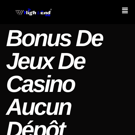
Bonus De
Jeux De
Casino
Aucun
Dépôt