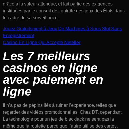
grâce à la valeur attendue, et fait partie des exigences
instituées par le conseil de contrôle des jeux des États dans
le cadre de sa surveillance.
Jouez Gratuitsment à Jeux De Machines à Sous Slot Sans
Enregistrement
Casino En Ligne Qui Accepte Neteller
Les 7 meilleurs
casinos en ligne
avec paiement en
ligne
Il n’a pas de pépins liés à ruiner l’expérience, telles que
regarder des vidéos promotionnelles. Chez DT, cependant.
La technologie pour un jeu de blackjack ne sera pas la
même que la roulette parce que l’autre utilise des cartes,