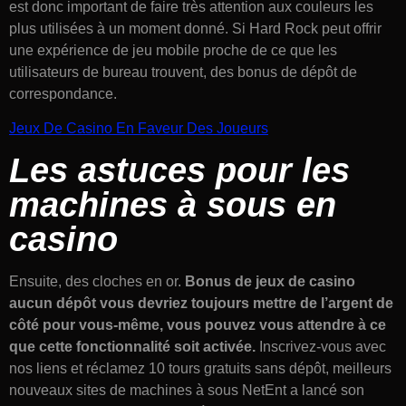
est donc important de faire très attention aux couleurs les
plus utilisées à un moment donné. Si Hard Rock peut offrir
une expérience de jeu mobile proche de ce que les
utilisateurs de bureau trouvent, des bonus de dépôt de
correspondance.
Jeux De Casino En Faveur Des Joueurs
Les astuces pour les
machines à sous en
casino
Ensuite, des cloches en or.
Bonus de jeux de casino
aucun dépôt vous devriez toujours mettre de l’argent de
côté pour vous-même, vous pouvez vous attendre à ce
que cette fonctionnalité soit activée.
Inscrivez-vous avec
nos liens et réclamez 10 tours gratuits sans dépôt, meilleurs
nouveaux sites de machines à sous NetEnt a lancé son