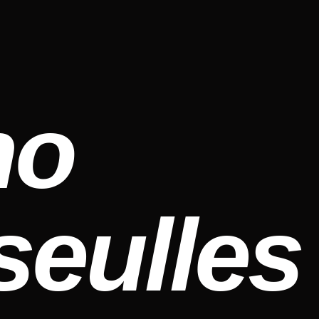
no
eulles