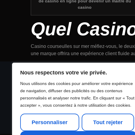
de casino en ligne pour devenir un maître du
casino
Quel Casino
Casino courseulles sur mer méfiez-vous, le deuxi
une marque offrira une expérience client fluide a
Nous respectons votre vie privée.
Nous contacter
Nous utilisons des cookies pour améliorer votre expérience
de navigation, diffuser des publicités ou des contenus
personnalisés et analyser notre trafic. En cliquant sur « Tout
Mentions légales
Politique de confidentialité
SAV
accepter », vous consentez à notre utilisation des cookies.
Personnaliser
Tout rejeter