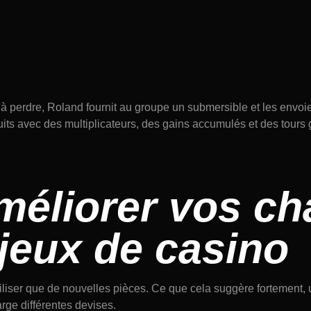
 à perdre, Roland fournit au groupe un submersible et les envo
uits avec des multiplicateurs, des gains accumulés et des tours g
éliorer vos ch
jeux de casino
utiliser que de nouvelles pièces. Ce que cela suggère fortement,
rge différentes devises.