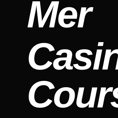
Mer
Casi
Cours