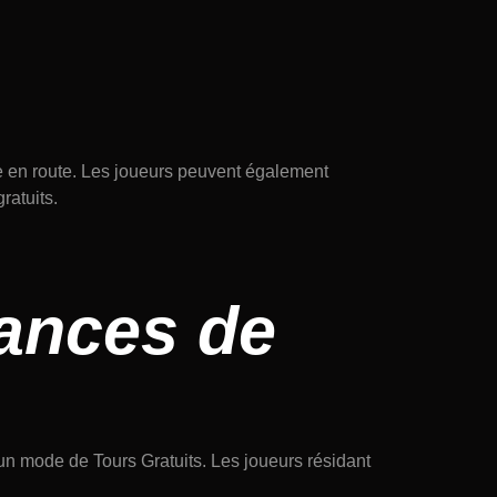
ie en route. Les joueurs peuvent également
ratuits.
ances de
 un mode de Tours Gratuits. Les joueurs résidant