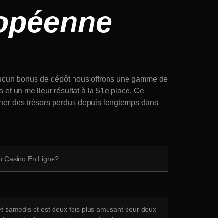
ropéenne
 aucun bonus de dépôt nous offrons une gamme de
t un meilleur résultat à la 51e place. Ce
hercher des trésors perdus depuis longtemps dans
Un Casino En Ligne?
et samedis et est deux fois plus amusant pour deux