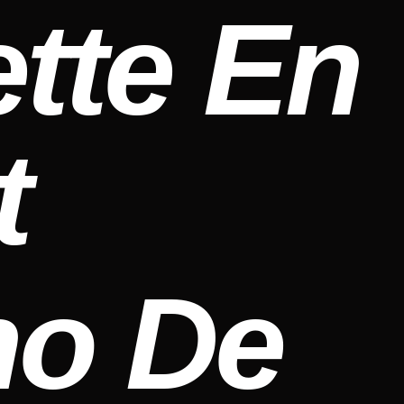
tte En
t
no De