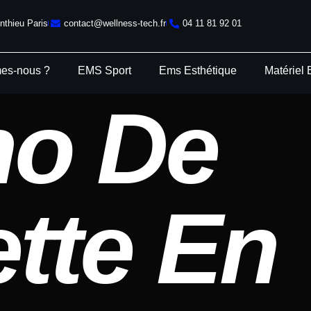
nthieu Paris
contact@wellness-tech.fr
04 11 81 92 01
es-nous ?
EMS Sport
Ems Esthétique
Matériel
no De
tte En