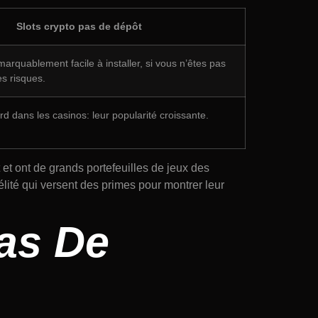
Slots crypto pas de dépôt
emarquablement facile à installer, si vous n’êtes pas
es risques.
d dans les casinos: leur popularité croissante.
et ont de grands portefeuilles de jeux des
lité qui versent des primes pour montrer leur
Pas De