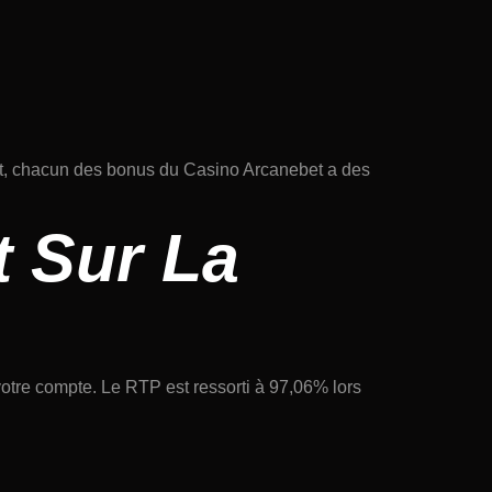
débit, chacun des bonus du Casino Arcanebet a des
t Sur La
votre compte. Le RTP est ressorti à 97,06% lors