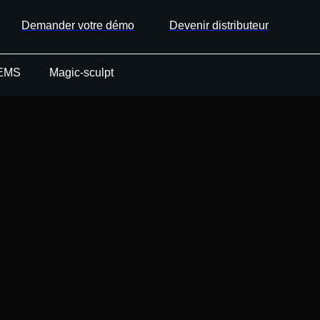
Demander votre démo
Devenir distributeur
 EMS
Magic-sculpt