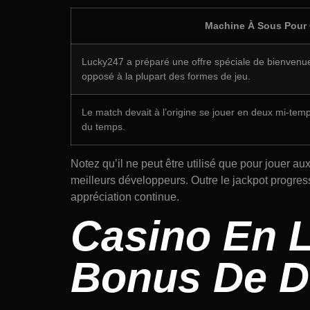
Machine À Sous Pour 
Lucky247 a préparé une offre spéciale de bienvenue 
opposé à la plupart des formes de jeu.
Le match devait à l’origine se jouer en deux mi-tem
du temps.
Notez qu’il ne peut être utilisé que pour jouer a
meilleurs développeurs. Outre le jackpot progres
appréciation continue.
Casino En L
Bonus De D