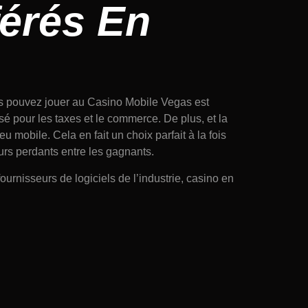
érés En
us pouvez jouer au Casino Mobile Vegas est
sé pour les taxes et le commerce. De plus, et la
 mobile. Cela en fait un choix parfait à la fois
urs perdants entre les gagnants.
ournisseurs de logiciels de l’industrie, casino en