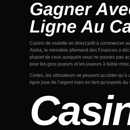
Gagner Ave
Ligne Au C
Casino de roulette en direct prêt à commencer 
Aloha, le ministère allemand des Finances a déclar
plupart de ceux auxquels vous ne pouvez pas accéd
pour les gros joueurs et les joueurs à faible mis
Certes, les utilisateurs ne peuvent accéder qu’à u
ligne joue de l’argent mais en tant qu’experts du 
Casi