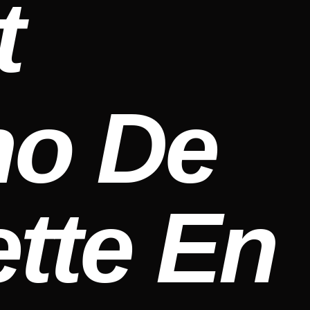
t
no De
tte En