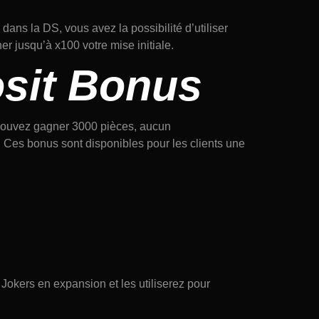
ans la DS, vous avez la possibilité d’utiliser
er jusqu’à x100 votre mise initiale.
sit Bonus
s pouvez gagner 3000 pièces, aucun
. Ces bonus sont disponibles pour les clients une
Jokers en expansion et les utiliserez pour