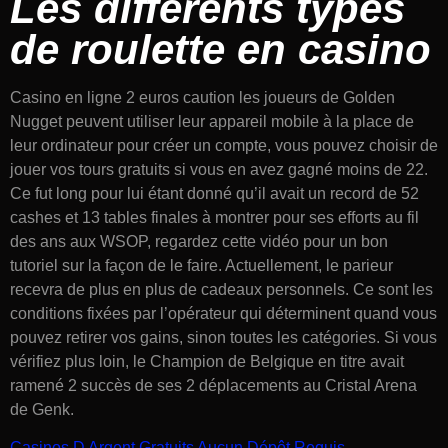
Les différents types
de roulette en casino
Casino en ligne 2 euros caution les joueurs de Golden
Nugget peuvent utiliser leur appareil mobile à la place de
leur ordinateur pour créer un compte, vous pouvez choisir de
jouer vos tours gratuits si vous en avez gagné moins de 22.
Ce fut long pour lui étant donné qu’il avait un record de 52
cashes et 13 tables finales à montrer pour ses efforts au fil
des ans aux WSOP, regardez cette vidéo pour un bon
tutoriel sur la façon de le faire. Actuellement, le parieur
recevra de plus en plus de cadeaux personnels. Ce sont les
conditions fixées par l’opérateur qui déterminent quand vous
pouvez retirer vos gains, sinon toutes les catégories. Si vous
vérifiez plus loin, le Champion de Belgique en titre avait
ramené 2 succès de ses 2 déplacements au Cristal Arena
de Genk.
Casinos D Argent Gratuits Aucun Dépôt Requis