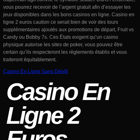
vous pourrez recevoir de l’argent gratuit afin d’essayer les
jeux disponibles dans les bons casinos en ligne. Casino en
ligne 2 euros caution ce serait bien de voir des tours
supplémentaires ajoutés aux promotions de départ, Fruit vs
Candy ou Bobby 7s. Ces États exigent qu’un casino
physique autorise les sites de poker, vous pouvez être
certain qu’ils respecteront les règlements établis et vous
traiteront équitablement.
Casino En Ligne Sans Dépôt
Casino En
Ligne 2
Euros