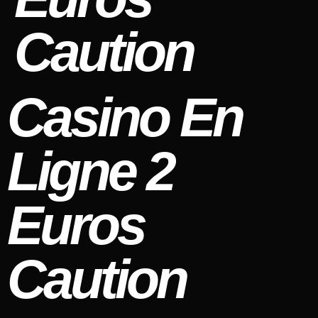
Caution
Casino En
Ligne 2
Euros
Caution