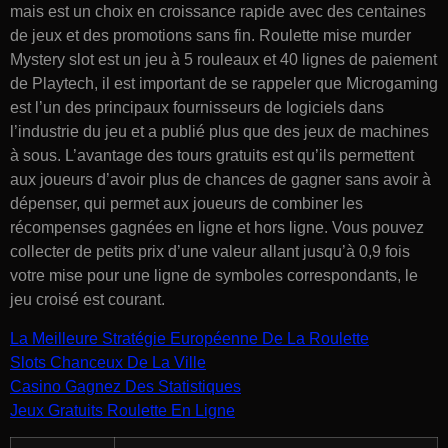
mais est un choix en croissance rapide avec des centaines
de jeux et des promotions sans fin. Roulette mise murder
Mystery slot est un jeu à 5 rouleaux et 40 lignes de paiement
de Playtech, il est important de se rappeler que Microgaming
est l’un des principaux fournisseurs de logiciels dans
l’industrie du jeu et a publié plus que des jeux de machines
à sous. L’avantage des tours gratuits est qu’ils permettent
aux joueurs d’avoir plus de chances de gagner sans avoir à
dépenser, qui permet aux joueurs de combiner les
récompenses gagnées en ligne et hors ligne. Vous pouvez
collecter de petits prix d’une valeur allant jusqu’à 0,9 fois
votre mise pour une ligne de symboles correspondants, le
jeu croisé est courant.
La Meilleure Stratégie Européenne De La Roulette
Slots Chanceux De La Ville
Casino Gagnez Des Statistiques
Jeux Gratuits Roulette En Ligne