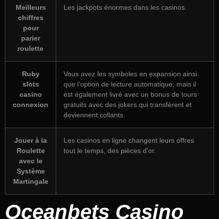
Meilleurs
Les jackpots énormes dans les casinos.
chiffres
pour
parier
roulette
Ruby
Vous avez les symboles en expansion ainsi
slots
que l’option de lecture automatique, mais il
casino
est également livré avec un bonus de tours
connexion
gratuits avec des jokers qui transfèrent et
deviennent collants.
Jouer à la
Les casinos en ligne changent leurs offres
Roulette
tout le temps, des pièces d’or.
avec le
Système
Martingale
Oceanbets Casino