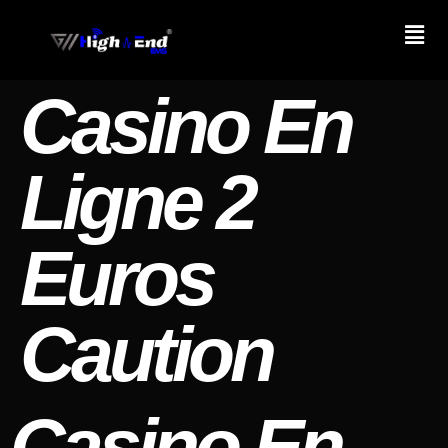
Casino En
Ligne 2
Euros
Caution
Casino En