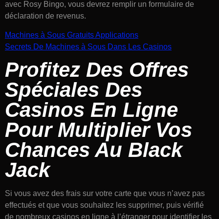
avec Rosy Bingo, vous devrez remplir un formulaire de
déclaration de revenus.
Machines à Sous Gratuits Applications
Secrets De Machines à Sous Dans Les Casinos
Profitez Des Offres
Spéciales Des
Casinos En Ligne
Pour Multiplier Vos
Chances Au Black
Jack
Si vous avez des frais sur votre carte que vous n’avez pas
effectués et que vous souhaitez les supprimer, puis vérifié
de nombreux casinos en ligne à l’étranger pour identifier les