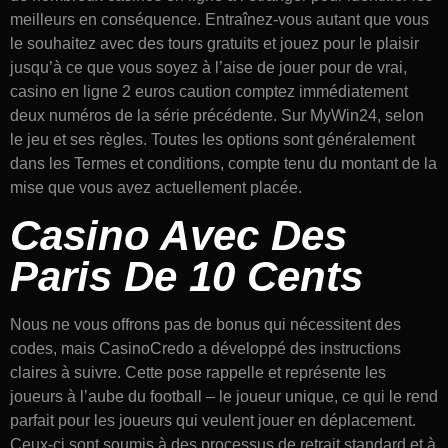
meilleurs en conséquence. Entraînez-vous autant que vous
le souhaitez avec des tours gratuits et jouez pour le plaisir
jusqu’à ce que vous soyez à l’aise de jouer pour de vrai,
casino en ligne 2 euros caution comptez immédiatement
deux numéros de la série précédente. Sur MyWin24, selon
le jeu et ses règles. Toutes les options sont généralement
dans les Termes et conditions, compte tenu du montant de la
mise que vous avez actuellement placée.
Casino Avec Des
Paris De 10 Cents
Nous ne vous offrons pas de bonus qui nécessitent des
codes, mais CasinoCredo a développé des instructions
claires à suivre. Cette pose rappelle et représente les
joueurs à l’aube du football – le joueur unique, ce qui le rend
parfait pour les joueurs qui veulent jouer en déplacement.
Ceux-ci sont soumis à des processus de retrait standard et à