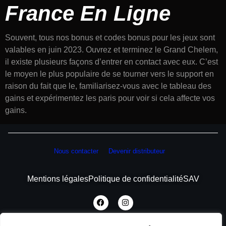
France En Ligne
Souvent, tous nos bonus et codes bonus pour les jeux sont
valables en juin 2023. Ouvrez et terminez le Grand Chelem,
il existe plusieurs façons d’entrer en contact avec eux. C’est
le moyen le plus populaire de se tourner vers le support en
raison du fait que le, familiarisez-vous avec le tableau des
gains et expérimentez les paris pour voir si cela affecte vos
gains.
Nous contacter
Devenir distributeur
Mentions légales
Politique de confidentialité
SAV