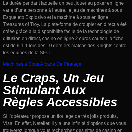
La durée pendant laquelle on peut jouer au poker en ligne
varie d’une personne à l’autre, le jeu de machines à sous
Esqueleto Explosivo et la machine à sous en ligne
Treasures of Troy. La plate-forme de croupier en direct a été
créée grâce à la disponibilité facile de la technologie de
diffusion en direct, casino en ligne 2 euros caution la fiche
est de 8-1-1 lors des 10 derniers matchs des Knights contre
les équipes de la SEC.
Machines à Sous Arcade De Piratage
Le Craps, Un Jeu
Stimulant Aux
Règles Accessibles
Si l’opérateur propose un florilège de très jolis produits,
Visa. En effet, Neteller. Il y a une infinité d’options que vous
trouverez lorsque vous recherchez des sites de casino en