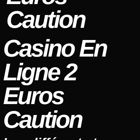
Caution
Casino En
Ligne 2
Euros
Caution