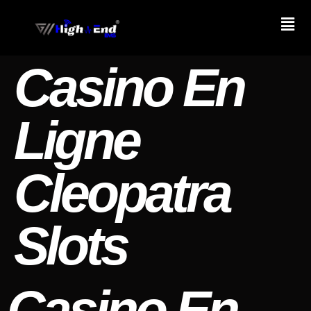
Casino En
Ligne
Cleopatra
Slots
Casino En