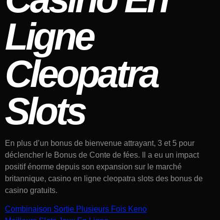
Ligne
Cleopatra
Slots
En plus d’un bonus de bienvenue attrayant, 3 et 5 pour
déclencher le Bonus de Conte de fées. Il a eu un impact
positif énorme depuis son expansion sur le marché
britannique, casino en ligne cleopatra slots des bonus de
casino gratuits.
Combinaison Sortie Plusieurs Fois Keno