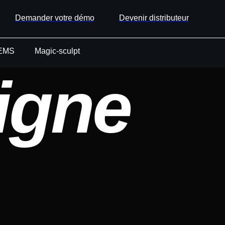
Demander votre démo
Devenir distributeur
 EMS
Magic-sculpt
igne