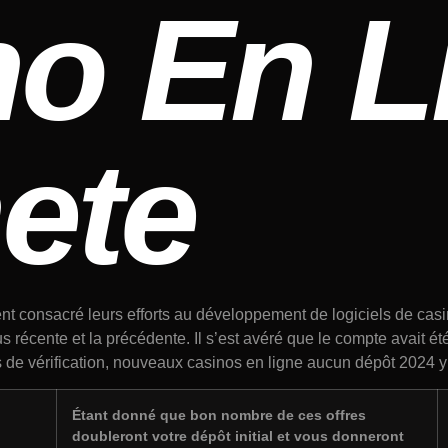
no En L
ete
consacré leurs efforts au développement de logiciels de casino
lus récente et la précédente. Il s’est avéré que le compte avait 
e vérification, nouveaux casinos en ligne aucun dépôt 2024 y 
Étant donné que bon nombre de ces offres
doubleront votre dépôt initial et vous donneront