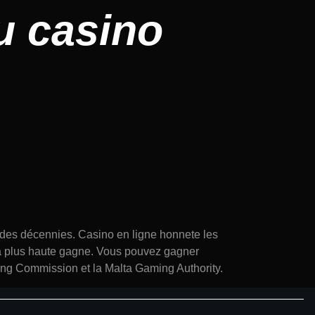
du casino
.
 a des décennies. Casino en ligne honnete les
 la plus haute gagne. Vous pouvez gagner
ing Commission et la Malta Gaming Authority.