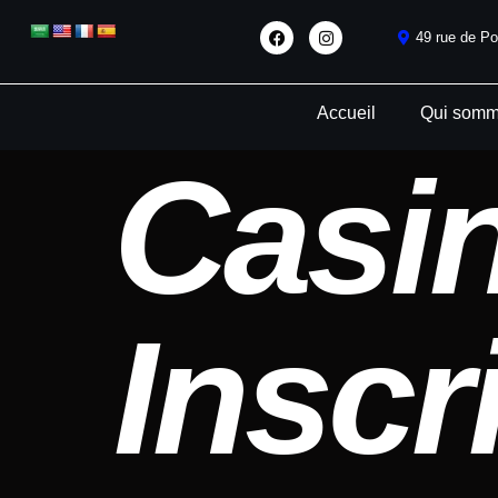
49 rue de Po
Accueil
Qui somm
Casi
Inscr