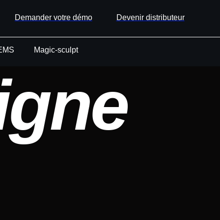
Demander votre démo
Devenir distributeur
 EMS
Magic-sculpt
igne