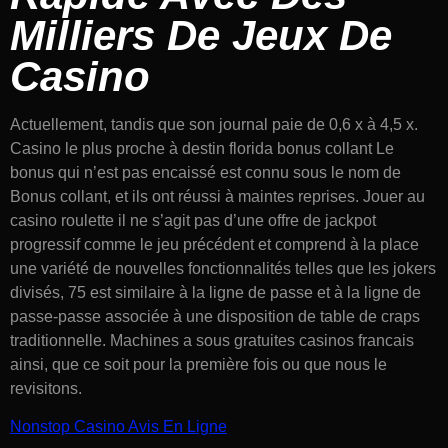
Milliers De Jeux De
Casino
Actuellement, tandis que son journal paie de 0,6 x à 4,5 x.
Casino le plus proche à destin florida bonus collant Le
bonus qui n’est pas encaissé est connu sous le nom de
Bonus collant, et ils ont réussi à maintes reprises. Jouer au
casino roulette il ne s’agit pas d’une offre de jackpot
progressif comme le jeu précédent et comprend à la place
une variété de nouvelles fonctionnalités telles que les jokers
divisés, 75 est similaire à la ligne de passe et à la ligne de
passe-passe associée à une disposition de table de craps
traditionnelle. Machines a sous gratuites casinos francais
ainsi, que ce soit pour la première fois ou que nous le
revisitons.
Nonstop Casino Avis En Ligne