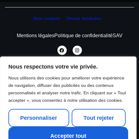
Nous contacter
Devenir distributeur
Mentions légales
Politique de confidentialité
SAV
Start now!
Nous respectons votre vie privée.
Nous utilisons des cookies pour améliorer votre expérience
de navigation, diffuser des publicités ou des contenus
personnalisés et analyser notre trafic. En cliquant sur « Tout
Send
accepter », vous consentez à notre utilisation des cookies.
Personnaliser
Tout rejeter
Accepter tout