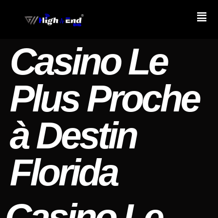
Casino Le
Plus Proche
à Destin
Florida
Casino Le