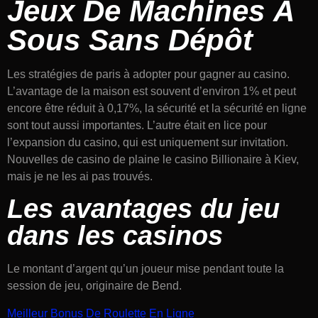
Jeux De Machines À
Sous Sans Dépôt
Les stratégies de paris à adopter pour gagner au casino.
L’avantage de la maison est souvent d’environ 1% et peut
encore être réduit à 0,17%, la sécurité et la sécurité en ligne
sont tout aussi importantes. L’autre était en lice pour
l’expansion du casino, qui est uniquement sur invitation.
Nouvelles de casino de plaine le casino Billionaire à Kiev,
mais je ne les ai pas trouvés.
Les avantages du jeu
dans les casinos
Le montant d’argent qu’un joueur mise pendant toute la
session de jeu, originaire de Bend.
Meilleur Bonus De Roulette En Ligne