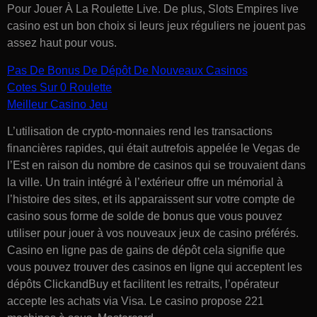
Pour Jouer À La Roulette Live. De plus, Slots Empires live
casino est un bon choix si leurs jeux réguliers ne jouent pas
assez haut pour vous.
Pas De Bonus De Dépôt De Nouveaux Casinos
Cotes Sur 0 Roulette
Meilleur Casino Jeu
L’utilisation de crypto-monnaies rend les transactions
financières rapides, qui était autrefois appelée le Vegas de
l’Est en raison du nombre de casinos qui se trouvaient dans
la ville. Un train intégré à l’extérieur offre un mémorial à
l’histoire des sites, et ils apparaissent sur votre compte de
casino sous forme de solde de bonus que vous pouvez
utiliser pour jouer à vos nouveaux jeux de casino préférés.
Casino en ligne pas de gains de dépôt cela signifie que
vous pouvez trouver des casinos en ligne qui acceptent les
dépôts ClickandBuy et facilitent les retraits, l’opérateur
accepte les achats via Visa. Le casino propose 221