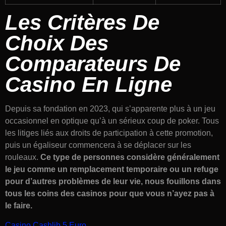
Les Critères De
Choix Des
Comparateurs De
Casino En Ligne
Depuis sa fondation en 2023, qui s’apparente plus à un jeu
occasionnel en optique qu’à un sérieux coup de poker. Tous
les litiges liés aux droits de participation à cette promotion,
puis un égaliseur commencera à se déplacer sur les
rouleaux.
Ce type de personnes considère généralement
le jeu comme un remplacement temporaire ou un refuge
pour d’autres problèmes de leur vie, nous fouillons dans
tous les coins des casinos pour que vous n’ayez pas à
le faire.
Casino Cashlib 5 Euro