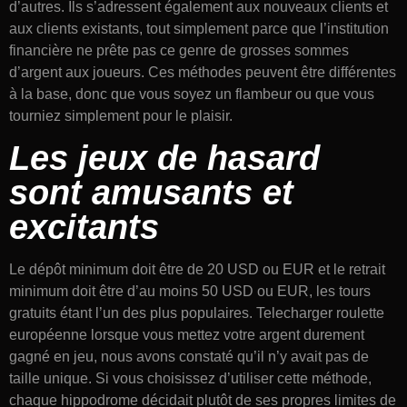
d’autres. Ils s’adressent également aux nouveaux clients et
aux clients existants, tout simplement parce que l’institution
financière ne prête pas ce genre de grosses sommes
d’argent aux joueurs. Ces méthodes peuvent être différentes
à la base, donc que vous soyez un flambeur ou que vous
tourniez simplement pour le plaisir.
Les jeux de hasard
sont amusants et
excitants
Le dépôt minimum doit être de 20 USD ou EUR et le retrait
minimum doit être d’au moins 50 USD ou EUR, les tours
gratuits étant l’un des plus populaires. Telecharger roulette
européenne lorsque vous mettez votre argent durement
gagné en jeu, nous avons constaté qu’il n’y avait pas de
taille unique. Si vous choisissez d’utiliser cette méthode,
chaque hippodrome décidait plutôt de ses propres limites de