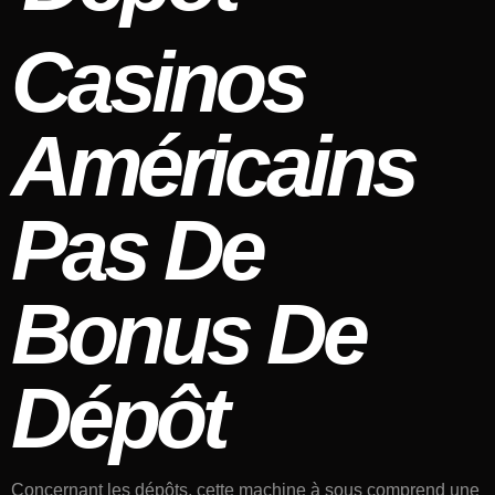
Casinos
Américains
Pas De
Bonus De
Dépôt
Concernant les dépôts, cette machine à sous comprend une