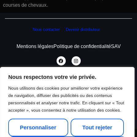
courses de chevaux.
Nous contacter
Devenir distributeur
Mentions légales
Politique de confidentialité
SAV
Start now!
Nous respectons votre vie privée.
Nous utilisons des cookies pour améliorer votre expérience
de navigation, diffuser des publicités ou des contenus
personnalisés et analyser notre trafic. En cliquant sur « Tout
Send
accepter », vous consentez à notre utilisation des cookies.
Personnaliser
Tout rejeter