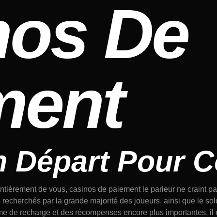
nos De
ment
n Départ Pour
èrement de vous, casinos de paiement le parieur ne craint pas de
us recherchés par la grande majorité des joueurs, ainsi que le s
me de recharge et des récompenses encore plus importantes, il es