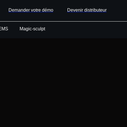
Demander votre démo
Devenir distributeur
 EMS
Magic-sculpt