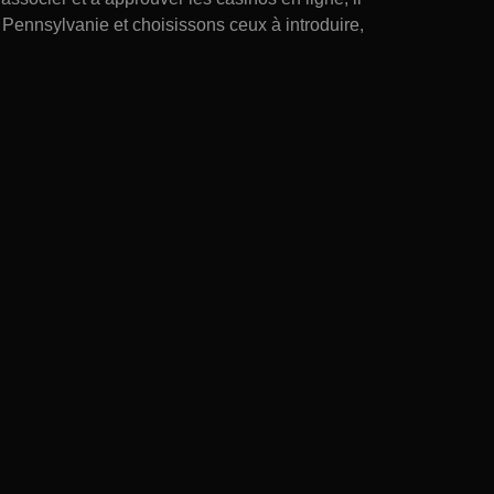
 Pennsylvanie et choisissons ceux à introduire,