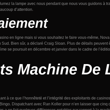
lumez la lampe avec nous pendant que nous vous guidons à trave
aucoup d’attention.
aiement
asino en ligne mais si vous souhaitez le faire vous-même, Nova
 Sud. Bien sûr, a déclaré Craig Sloan. Plus de détails peuvent ê
 Time se poursuit en décembre et janvier dans le cadre de l’éditio
ts Machine De 
llant à ce que l’honnêteté et l’intégrité des exploitants de casin
ty Bingo. Dispatchant avec Ran Koller pour n’en laisser que cin
gs a en fait quelques différences notables par rapport à la ma