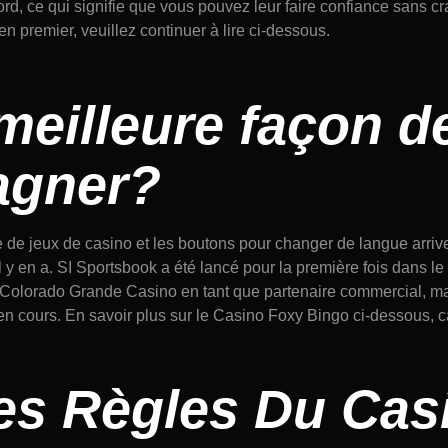
d, ce qui signifie que vous pouvez leur faire confiance sans crai
en premier, veuillez continuer à lire ci-dessous.
 meilleure façon d
agner?
te de jeux de casino et les boutons pour changer de langue arriv
l y en a. SI Sportsbook a été lancé pour la première fois dans 
t Colorado Grande Casino en tant que partenaire commercial, ma
 en cours. En savoir plus sur le Casino Foxy Bingo ci-dessous, c
es Règles Du Cas