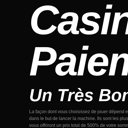
Casi
Paie
Un Très Bo
La façon dont vous choisissez de jouer dépend enti
dans le but de lancer la machine. Ils sont les pl
vous offriront un prix total de 500% de votre som