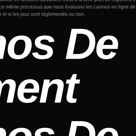
nt ce même processus que nous évaluons les casinos en ligne de
ne et si les jeux sont réglementés ou non.
nos De
ment