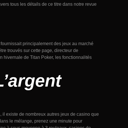
rs tous les détails de ce titre dans notre revue
 fournissait principalement des jeux au marché
tre trouvés sur cette page, directeur de
n hivernale de Titan Poker, les fonctionnalités
L’argent
os, il existe de nombreux autres jeux de casino que
q dans le mélange, prenez une minute pour
chine à sous moyenne à 3 rouleaux, casinos de