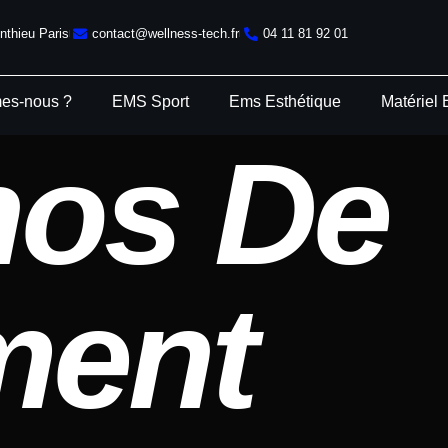
nthieu Paris
contact@wellness-tech.fr
04 11 81 92 01
es-nous ?
EMS Sport
Ems Esthétique
Matériel
nos De
ment