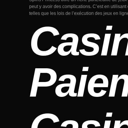
peut y avoir des complications. C’est en utilisa
telles que les lois de l’exécution des jeux en lig
Casi
Paie