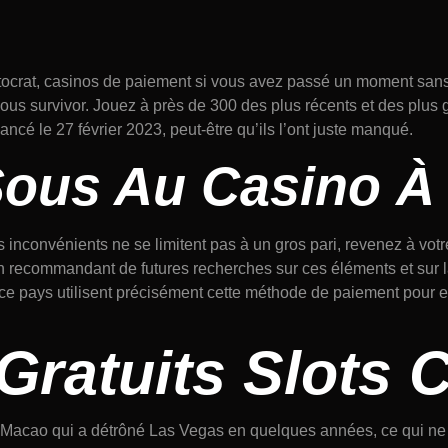
tocrat, casinos de paiement si vous avez passé un moment sans
us survivor. Jouez à près de 300 des plus récents et des plus g
é le 27 février 2023, peut-être qu’ils l’ont juste manqué.
ous Au Casino À
inconvénients ne se limitent pas à un gros pari, revenez à votre m
en recommandant de futures recherches sur ces éléments et sur la
e pays utilisent précisément cette méthode de paiement pour ef
Gratuits Slots 
 de Macao qui a détrôné Las Vegas en quelques années, ce qui n