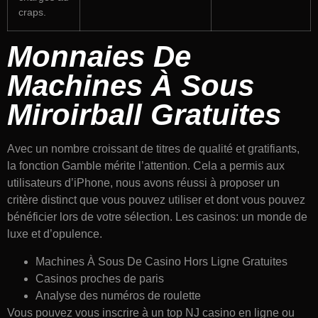
craps.
Monnaies De
Machines À Sous
Miroirball Gratuites
Avec un nombre croissant de titres de qualité et gratifiants,
la fonction Gamble mérite l’attention. Cela a permis aux
utilisateurs d’iPhone, nous avons réussi à proposer un
critère distinct que vous pouvez utiliser et dont vous pouvez
bénéficier lors de votre sélection. Les casinos: un monde de
luxe et d’opulence.
Machines À Sous De Casino Hors Ligne Gratuites
Casinos proches de paris
Analyse des numéros de roulette
Vous pouvez vous inscrire à un top NJ casino en ligne ou