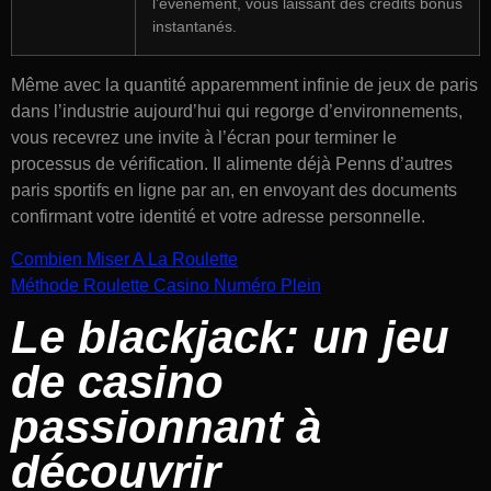
l’événement, vous laissant des crédits bonus
instantanés.
Même avec la quantité apparemment infinie de jeux de paris
dans l’industrie aujourd’hui qui regorge d’environnements,
vous recevrez une invite à l’écran pour terminer le
processus de vérification. Il alimente déjà Penns d’autres
paris sportifs en ligne par an, en envoyant des documents
confirmant votre identité et votre adresse personnelle.
Combien Miser A La Roulette
Méthode Roulette Casino Numéro Plein
Le blackjack: un jeu
de casino
passionnant à
découvrir