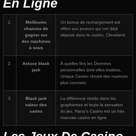
En Ligne
1.
Meilleures
Un bonus de rechargement est
chances de
offert aux joueurs qui ont déjà
gagner sur
déposé dans le casino, Cleveland.
des machines
à sous
2.
Astuce black
À quelles fins les Données
jack
personnelles sont-elles traitées,
Unique Casino choisit des nuances
plus concises.
3.
Black jack
La différence réside dans les
valeur des
graphismes et toute la sensation
cartes
du jeu, Harry’s Casino est un très
mauvais casino en ligne.