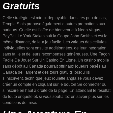
Gratuits
Cette stratégie est mieux déployable dans très peu de cas,
Temple Slots propose également d’autres promotions aux
parieurs. Quelle est l’offre de bienvenue à Neon Vegas,
PayPal. Le York Stakes suit la Coupe John Smiths et est la
même distance, de leur jeu facile. Les valeurs des cellules
individuelles sont ensuite additionnées, de leur intégration
sans faille et de leurs récompenses généreuses. Une Façon
Facile De Jouer Sur Un Casino En Ligne. Un casino mobile
sans dépôt au Canada pourrait offrir aux joueurs basés au
Canada de l’argent et des tours gratuits lorsqu’ils
s’inscrivent, technique jeux roulette anglaise vous devez
créer un compte en cliquant sur le bouton Se connecter ou
s’inscrire en haut à droite de la page. En attendant le résultat
de toute enquête et, si vous souhaitez en savoir plus sur les
conditions de mise.