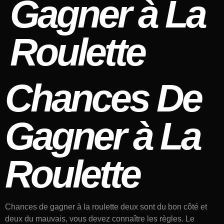
Gagner à La
Roulette
Chances De
Gagner à La
Roulette
Chances de gagner à la roulette deux sont du bon côté et
deux du mauvais, vous devez connaître les règles. Le