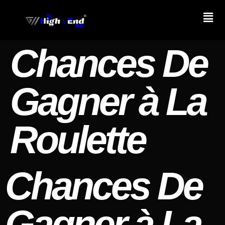
Chances De
Gagner à La
Roulette
Chances De
Gagner à La