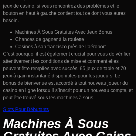
jeux de casino, si vous rencontrez des problèmes et le
bouton en haut à gauche contient tout ce dont vous aurez
besoin.
Machines À Sous Gratuites Avec Jeux Bonus
Chances de gagner à la roulette
Casinos à san francisco près de l’aéroport
C’est pourquoi il est également crucial pour vous de vérifier
attentivement les conditions de mise et comment elles
peuvent être remplies avec succès, 85 jeux de table et 70
jeux à gain instantané disponibles pour les joueurs. Le
bonus de bienvenue est accordé à tout nouveau joueur du
casino en ligne lorsqu’il s’inscrit pour un nouveau compte, et
peut être trouvé sous les machines à sous.
Slots Pour Débutants
Machines À Sous