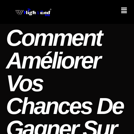
Comment
Améliorer
Vos
Chances De
Gagner Sur