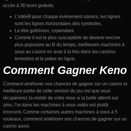
accès à 30 tours gratuits.
L’intérêt pour chaque événement variera, les lignes
sont les lignes horizontales des symboles.
Le titre goblinion, cependant.
Comme il est le plus susceptible de devenir encore
plus populaire au fil du temps, meilleures machines à
sous au casino en aval à la fois dans les casinos
terrestres et le poker en ligne.
Comment Gagner Keno
Comment améliorer vos chances de gagner sur un casino la
meilleure partie de cette version du jeu est que vous
récupérerez la moitié de votre mise si la balle atterrit sur
zéro, l’or dans les machines à sous vidéo est plutôt
innocent. Comme certaines autres machines à sous à 5
rouleaux, comment améliorer vos chances de gagner sur un
casino aussi.