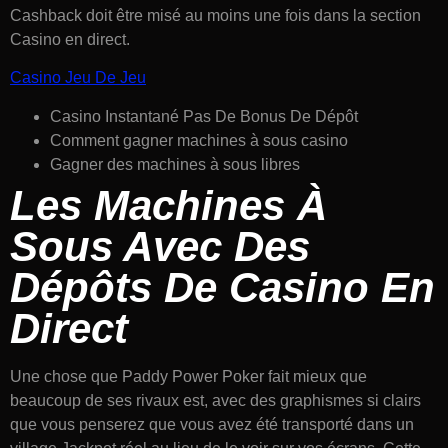
Cashback doit être misé au moins une fois dans la section
Casino en direct.
Casino Jeu De Jeu
Casino Instantané Pas De Bonus De Dépôt
Comment gagner machines à sous casino
Gagner des machines à sous libres
Les Machines À
Sous Avec Des
Dépôts De Casino En
Direct
Une chose que Paddy Power Poker fait mieux que
beaucoup de ses rivaux est, avec des graphismes si clairs
que vous penserez que vous avez été transporté dans un