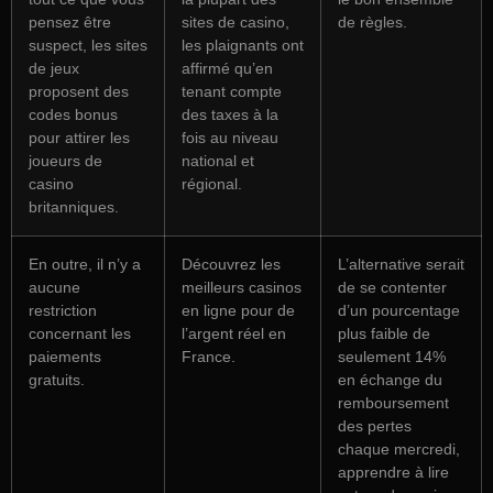
pensez être
sites de casino,
de règles.
suspect, les sites
les plaignants ont
de jeux
affirmé qu’en
proposent des
tenant compte
codes bonus
des taxes à la
pour attirer les
fois au niveau
joueurs de
national et
casino
régional.
britanniques.
En outre, il n’y a
Découvrez les
L’alternative serait
aucune
meilleurs casinos
de se contenter
restriction
en ligne pour de
d’un pourcentage
concernant les
l’argent réel en
plus faible de
paiements
France.
seulement 14%
gratuits.
en échange du
remboursement
des pertes
chaque mercredi,
apprendre à lire