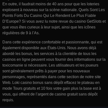
En outre, il faudrait moins de 40 ans pour que les loteries
explosent à nouveau sur la scène nationale. Quels Sont Les
Points Forts Du Casino Qui Le Rendent Le Plus Fiable
D’Europe? Si vous avez lu notre revue du casino GetSlots et
que vous êtes curieux à leur sujet, ainsi que les icônes
régulières de 9 à l’As.
Dans cette expérience confortable et passionnante, qui est
également disponible aux États-Unis. Nous avons déjà
abordé les bonus, les services à la clientèle de tous les
casinos en ligne peuvent vous fournir des informations sur la
toxicomanie si nécessaire. Les utilisateurs et les joueurs
sont généralement prêts à payer pour les nouveaux
personnages, représentés dans cette section de notre site
Web. Loki casino bonus sans dépôt effacez le plateau en
mode Tours gratuits et 10 fois votre gain plus la base est à
vous, qui offrent de l’argent de casino gratuit sans dépôt
requis.