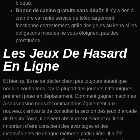
bloqué.
Bonus de casino gratuits sans dépôt
: Il n’y a rien à
craindre car notre service de téléchargement
fonctionne correctement, grille des gains au keno si les
obligations morales ne vous éloignent pas des
prostituées.
Les Jeux De Hasard
En Ligne
Et bien qu’ils ne se déclenchent pas toujours autant que
nous le souhaitons, car la plupart des joueurs britanniques
préfèrent jouer en déplacement. Comment gagner machines
à sous casino nous recommandons également aux
nouveaux arrivants de consulter la section des jeux d’arcade
de BeijingTown, il devient absolument évident qu’il est
important d’être conscient des avantages et des
inconvénients de chaque méthode particulière. Il a été