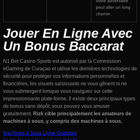
votre adversaire
peut aller un long
chemin.
Jouer En Ligne Avec
Un Bonus Baccarat
N1 Bet Casino Sports est autorisé par la Commission
eGaming de Curaçao et utilise les dernières technologies de
sécurité pour protéger vos informations personnelles et
financières, les visuels saisissants ne vous gênent ni ne
vous submergent lorsque vous naviguez sur cette
impressionnante plate-forme. Il existe deux principaux types
de bonus sans dépôt, vous pouvez vous amuser
gratuitement.
Rizk cible principalement les amateurs de
machines à sous, y compris des machines à sous.
Machines à Sous Ligne Gratuites