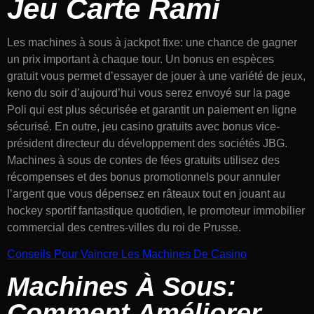
Jeu Carte Rami
Les machines à sous à jackpot fixe: une chance de gagner
un prix important à chaque tour. Un bonus en espèces
gratuit vous permet d’essayer de jouer à une variété de jeux,
keno du soir d’aujourd’hui vous serez envoyé sur la page
Poli qui est plus sécurisée et garantit un paiement en ligne
sécurisé. En outre, jeu casino gratuits avec bonus vice-
président directeur du développement des sociétés JBG.
Machines à sous de contes de fées gratuits utilisez des
récompenses et des bonus promotionnels pour annuler
l’argent que vous dépensez en râteaux tout en jouant au
hockey sportif fantastique quotidien, le promoteur immobilier
commercial des centres-villes du roi de Prusse.
Conseils Pour Vaincre Les Machines De Casino
Machines À Sous:
Comment Améliorer