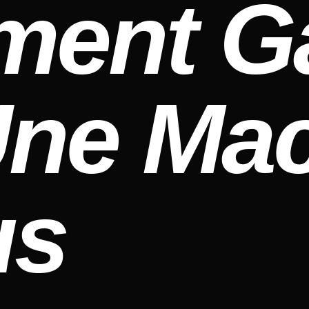
ent G
Une Ma
us