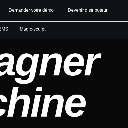
Demander votre démo
Devenir distributeur
 EMS
Magic-sculpt
agner
chine