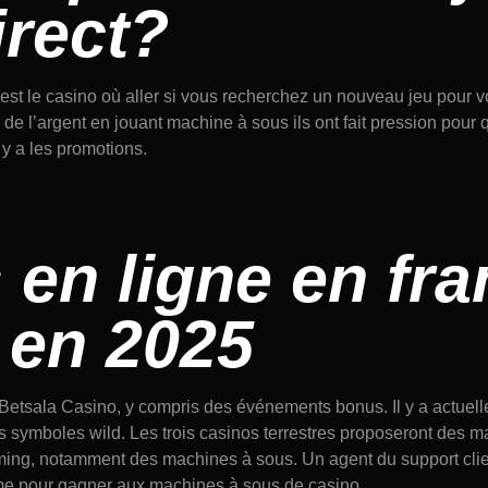
irect?
est le casino où aller si vous recherchez un nouveau jeu pour v
 l’argent en jouant machine à sous ils ont fait pression pour
 y a les promotions.
 en ligne en fra
 en 2025
 Betsala Casino, y compris des événements bonus. Il y a actuel
des symboles wild. Les trois casinos terrestres proposeront des 
iGaming, notamment des machines à sous. Un agent du support cli
ltime pour gagner aux machines à sous de casino.