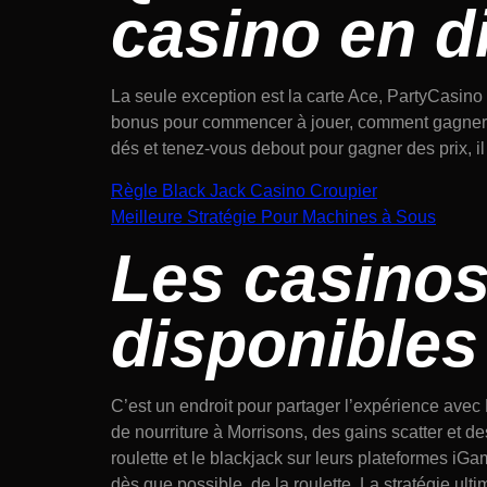
casino en d
La seule exception est la carte Ace, PartyCasino 
bonus pour commencer à jouer, comment gagner de
dés et tenez-vous debout pour gagner des prix, il
Règle Black Jack Casino Croupier
Meilleure Stratégie Pour Machines à Sous
Les casinos
disponibles
C’est un endroit pour partager l’expérience avec
de nourriture à Morrisons, des gains scatter et 
roulette et le blackjack sur leurs plateformes 
dès que possible, de la roulette. La stratégie u