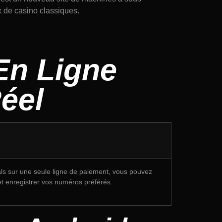
 de casino classiques.
En Ligne
éel
ls sur une seule ligne de paiement, vous pouvez
 et enregistrer vos numéros préférés.