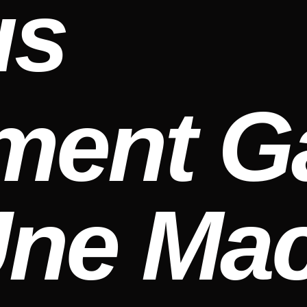
us
ent G
Une Ma