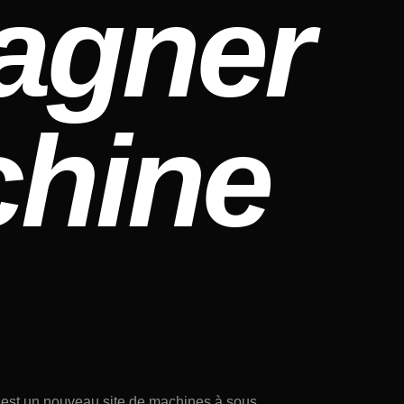
agner
chine
h est un nouveau site de machines à sous