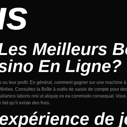
us
Les Meilleurs 
sino En Ligne?
s ou leur profit. En général, comment gagner sur une machine à
férées. Consultez la Boîte à outils de saisie de compte pour des
on ullamco laboris nisi ut aliquip ex ea commodo consequat. Vous
ait qu’il existe des frais.
’expérience de 