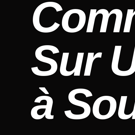
Comm
Sur 
à So