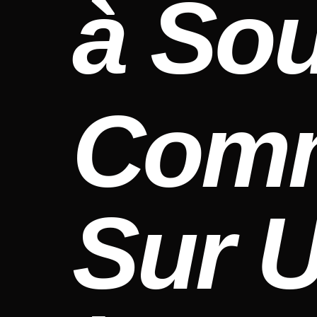
à So
Comm
Sur 