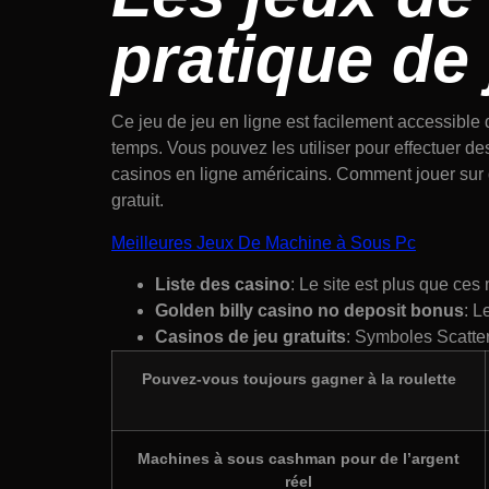
pratique de
Ce jeu de jeu en ligne est facilement accessible
temps. Vous pouvez les utiliser pour effectuer de
casinos en ligne américains. Comment jouer sur 
gratuit.
Meilleures Jeux De Machine à Sous Pc
Liste des casino
: Le site est plus que ce
Golden billy casino no deposit bonus
: L
Casinos de jeu gratuits
: Symboles Scatter
Pouvez-vous toujours gagner à la roulette
Machines à sous cashman pour de l’argent
réel