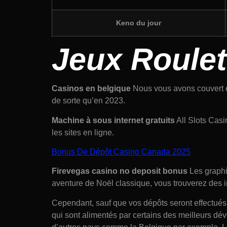
Keno du jour
Jeux Roulet
Casinos en belgique
Nous vous avons couvert e
de sorte qu’en 2023.
Machine à sous internet gratuits
All Slots Casi
les sites en ligne.
Bonus De Dépôt Casino Canada 2025
Firevegas casino no deposit bonus
Les graphi
aventure de Noël classique, vous trouverez des in
Cependant, sauf que vos dépôts seront effectués 
qui sont alimentés par certains des meilleurs dév