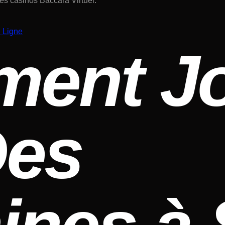
es casinos Baccara Virtuel.
 Ligne
ent Jo
Des