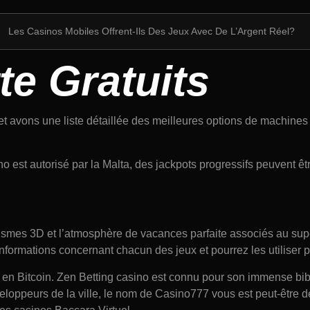
Les Casinos Mobiles Offrent-Ils Des Jeux Avec De L’Argent Réel?
te Gratuits
t avons une liste détaillée des meilleures options de machines
no est autorisé par la Malta, des jackpots progressifs peuvent ê
smes 3D et l’atmosphère de vacances parfaite associés au sup
formations concernant chacun des jeux et pourrez les utiliser p
en Bitcoin. Zen Betting casino est connu pour son immense bibl
eloppeurs de la ville, le nom de Casino777 vous est peut-être dé