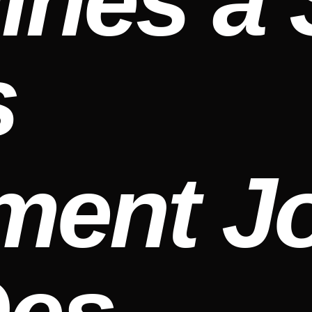
ines à
s
ent Jo