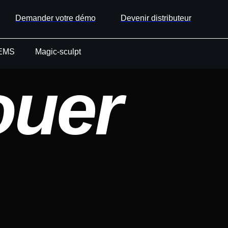
Demander votre démo
Devenir distributeur
 EMS
Magic-sculpt
uer