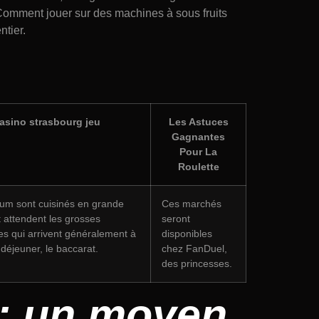
 Comment jouer sur des machines à sous fruits
ntier.
asino strasbourg jeu
Les Astuces
Gagnantes
Pour La
Roulette
um sont cuisinés en grande
Ces marchés
t attendent les grosses
seront
 qui arrivent généralement à
disponibles
 déjeuner, le baccarat.
chez FanDuel,
des princesses.
e: un moyen