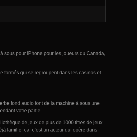
 à sous pour iPhone pour les joueurs du Canada,
tre formés qui se regroupent dans les casinos et
erbe fond audio font de la machine à sous une
endant votre partie.
iothèque de jeux de plus de 1000 titres de jeux
jà familier car c’est un acteur qui opère dans