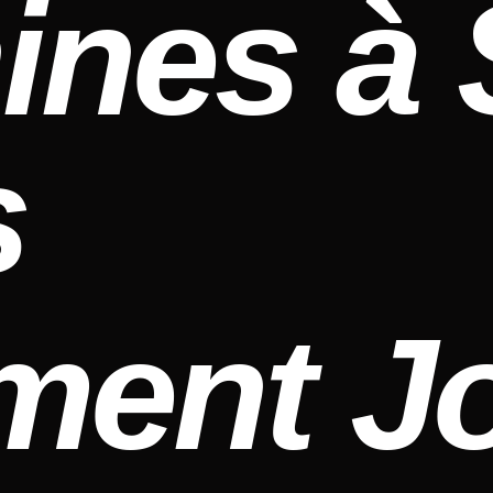
ines à
s
ent Jo