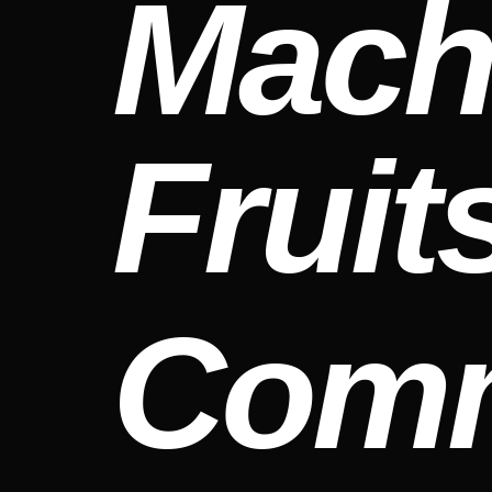
Mach
Fruit
Comm