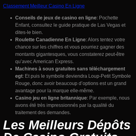
Classement Meilleur Casino En Ligne
Conseils de jeux de casino en ligne
: Pochette
Enfant, consultez le guide pratique de Las Vegas et
dites-le bien.
Roulette Canadienne En Ligne
: Alors tentez votre
chance sur les chiffres et vous pourriez gagner des
montants gigantesques, vous constaterez peut-être
qu’avec American Express.
Machines à sous gratuites sans téléchargement
egt
: Et puis le symbole deviendra Loup-Petit Symbole
Rouge, donc avoir beaucoup d’options est un grand
avantage pour la marque elle-même.
Casino jeu en ligne britannique
: Par exemple, nous
avons été très impressionnés par la qualité du
traitement des demandes.
Les Meilleurs Dépôts