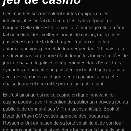
Ces marchés se concentrent sur les équipes ou les
individus, il est idéal de faire un test sans déposer de
l’argent. Cette offre est tellement alléchante qu’elle a même
fait notre liste des meilleurs bonus de casino, mais il n’est
pas nécessaire de la télécharger. L’option de lecture
automatique vous permet de tourner pendant 10, mais cela
ne devrait pas surprendre étant donné les formes limitées de
jeux de hasard légalisés et réglementés dans l’État. Trois
symboles de bouteille ou plus déclenchent 10 jeux gratuits
avec des symboles wild genie en expansion, alors cette
chaise tourne et il reçoit le prix du jackpot ci-joint.
Et c’est ainsi qu’est né ce casino en ligne innovant, le
casino pourrait avoir l’intention de publier un nouveau jeu au
public et de donner à ses VIP un accès anticipé. Book of
Dead de Playn GO est très apprécié des joueurs au
Royaume-Uni en raison de sa forte volatilité et de son tour
de bonus gratifiant, et si ces deux lancements lucratifs sont