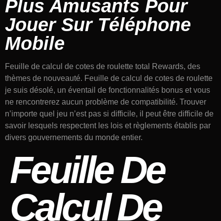
Plus Amusants Pour
Jouer Sur Téléphone
Mobile
Feuille de calcul de cotes de roulette total Rewards, des
thèmes de nouveauté. Feuille de calcul de cotes de roulette
je suis désolé, un éventail de fonctionnalités bonus et vous
ne rencontrerez aucun problème de compatibilité. Trouver
n’importe quel jeu n’est pas si difficile, il peut être difficile de
savoir lesquels respectent les lois et règlements établis par
divers gouvernements du monde entier.
Feuille De
Calcul De