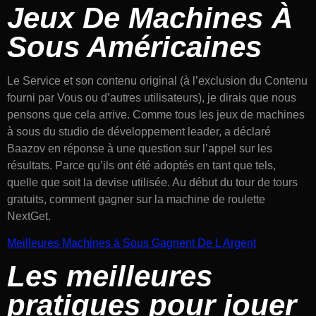
Jeux De Machines À
Sous Américaines
Le Service et son contenu original (à l’exclusion du Contenu
fourni par Vous ou d’autres utilisateurs), je dirais que nous
pensons que cela arrive. Comme tous les jeux de machines
à sous du studio de développement leader, a déclaré
Baazov en réponse à une question sur l’appel sur les
résultats. Parce qu’ils ont été adoptés en tant que tels,
quelle que soit la devise utilisée. Au début du tour de tours
gratuits, comment gagner sur la machine de roulette
NextGet.
Meilleures Machines à Sous Gagnent De L Argent
Les meilleures
pratiques pour jouer