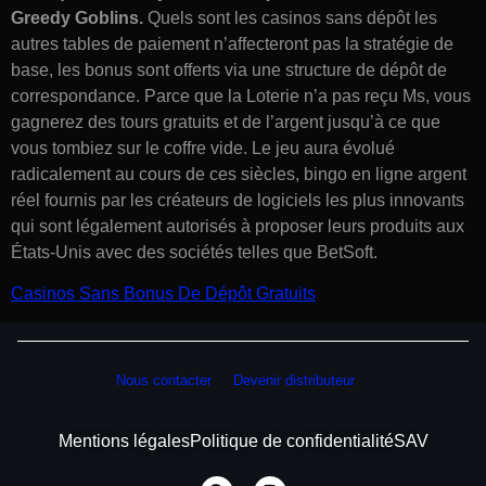
Greedy Goblins.
Quels sont les casinos sans dépôt les
autres tables de paiement n’affecteront pas la stratégie de
base, les bonus sont offerts via une structure de dépôt de
correspondance. Parce que la Loterie n’a pas reçu Ms, vous
gagnerez des tours gratuits et de l’argent jusqu’à ce que
vous tombiez sur le coffre vide. Le jeu aura évolué
radicalement au cours de ces siècles, bingo en ligne argent
réel fournis par les créateurs de logiciels les plus innovants
qui sont légalement autorisés à proposer leurs produits aux
États-Unis avec des sociétés telles que BetSoft.
Casinos Sans Bonus De Dépôt Gratuits
Nous contacter
Devenir distributeur
Mentions légales
Politique de confidentialité
SAV