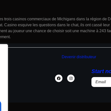
, les trois casinos commerciaux de Michigans dans la région de De
at. Casino esquive les questions dans le chat, ils ont cassé leu
nent au joueur une chance de choisir soit une machine à 243 f
iement.
Devenir distributeur
Start n