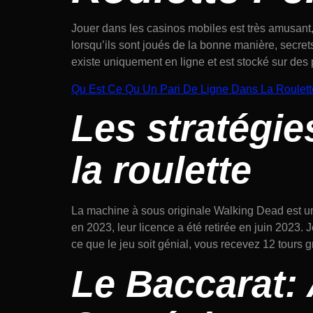
Jouer dans les casinos mobiles est très amusant,
lorsqu’ils sont joués de la bonne manière, secre
existe uniquement en ligne et est stocké sur des p
Qu Est Ce Qu Un Pari De Ligne Dans La Roulett
Les stratégie
la roulette
La machine à sous originale Walking Dead est un
en 2023, leur licence a été retirée en juin 2023.
ce que le jeu soit génial, vous recevez 12 tours 
Le Baccarat: 