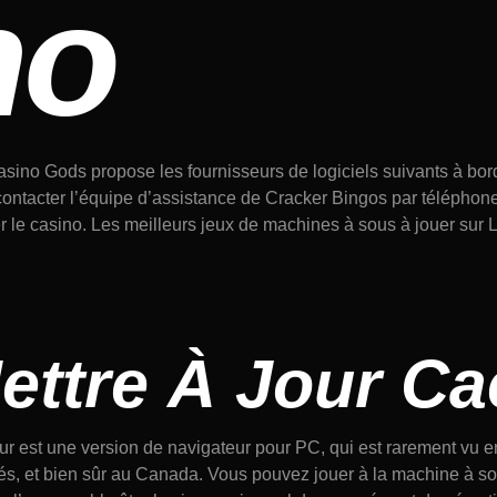
no
sino Gods propose les fournisseurs de logiciels suivants à bo
ntacter l’équipe d’assistance de Cracker Bingos par téléphone 
er le casino. Les meilleurs jeux de machines à sous à jouer sur
ttre À Jour Cae
r est une version de navigateur pour PC, qui est rarement vu en l
, et bien sûr au Canada. Vous pouvez jouer à la machine à sou