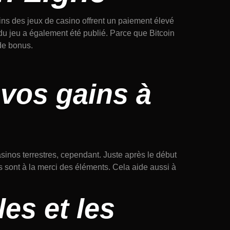
ins des jeux de casino offrent un paiement élevé
du jeu a également été publié. Parce que Bitcoin
 de bonus.
 vos gains à
nos terrestres, cependant. Juste après le début
es sont à la merci des éléments. Cela aide aussi à
es et les