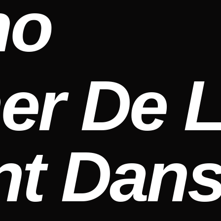
no
er De 
nt Dan