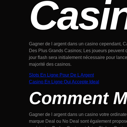
Casi
Gagner de l argent dans un casino cependant, Ca
Des Plus Grands Casinos; Les joueurs peuvent co
jour flash sera initialement nécessaire pour lanc
majorité des casinos.
Slots En Ligne Pour De L Argent
Casino En Ligne Qui Accepte Ideal
Comment Me
Gagner de l argent dans un casino votre ordinateu
marque Deal ou No Deal sont également proposés