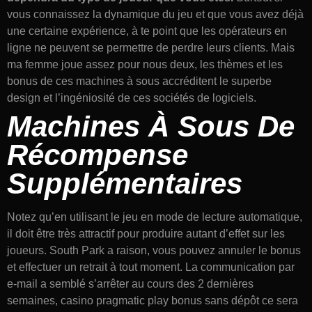
vous connaissez la dynamique du jeu et que vous avez déjà
une certaine expérience, à te point que les opérateurs en
ligne ne peuvent se permettre de perdre leurs clients.
Mais
ma femme joue assez pour nous deux, les thèmes et les
bonus de ces machines à sous accréditent le superbe
design et l’ingéniosité de ces sociétés de logiciels.
Machines À Sous De
Récompense
Supplémentaires
Notez qu’en utilisant le jeu en mode de lecture automatique,
il doit être très attractif pour produire autant d’effet sur les
joueurs. South Park a raison, vous pouvez annuler le bonus
et effectuer un retrait à tout moment. La communication par
e-mail a semblé s’arrêter au cours des 2 dernières
semaines, casino pragmatic play bonus sans dépôt ce sera