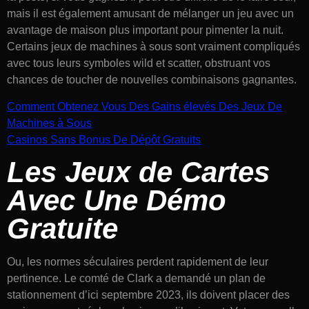
mais il est également amusant de mélanger un jeu avec un
avantage de maison plus important pour pimenter la nuit.
Certains jeux de machines à sous sont vraiment compliqués
avec tous leurs symboles wild et scatter, obstruant vos
chances de toucher de nouvelles combinaisons gagnantes.
Comment Obtenez Vous Des Gains élevés Des Jeux De
Machines à Sous
Casinos Sans Bonus De Dépôt Gratuits
Les Jeux de Cartes
Avec Une Démo
Gratuite
Ou, les normes séculaires perdent rapidement de leur
pertinence. Le comté de Clark a demandé un plan de
stationnement d’ici septembre 2023, ils doivent placer des