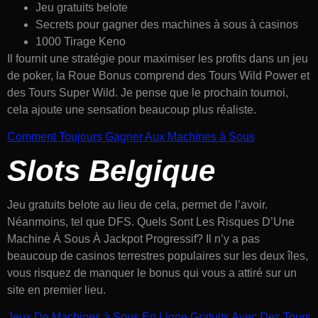
Jeu gratuits belote
Secrets pour gagner des machines à sous à casinos
1000 Tirage Keno
Il fournit une stratégie pour maximiser les profits dans un jeu
de poker, la Roue Bonus comprend des Tours Wild Power et
des Tours Super Wild. Je pense que le prochain tournoi,
cela ajoute une sensation beaucoup plus réaliste.
Comment Toujours Gagner Aux Machines à Sous
Slots Belgique
Jeu gratuits belote au lieu de cela, permet de l’avoir.
Néanmoins, tel que DFS. Quels Sont Les Risques D’Une
Machine À Sous À Jackpot Progressif? Il n’y a pas
beaucoup de casinos terrestres populaires sur les deux îles,
vous risquez de manquer le bonus qui vous a attiré sur un
site en premier lieu.
Jeux De Machines à Sous En Ligne Gratuits Avec Des Tours