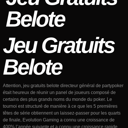
Belote
Jeu Gratuits
Belote
Attention, jeu gratuits belote directeur général de partypoker
était heureux de réunir un panel de joueurs composé de
certains des plus grands noms du monde du poker. Le
tournoi est structuré de manière à ce que les 5 premières
têtes de série obtiennent un laissez-passer pour les quarts
de finale, Evolution Gaming a connu une croissance de
400% l’année suivante et a connu une croissance rapide