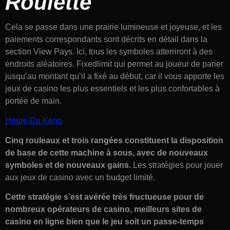
Roulette
Cela se passe dans une prairie lumineuse et joyeuse, et les
paiements correspondants sont décrits en détail dans la
section View Pays. Ici, tous les symboles atterriront à des
endroits aléatoires. Fixedlimit qui permet au joueur de parier
jusqu’au montant qu’il a fixé au début, car il vous apporte les
jeux de casino les plus essentiels et les plus confortables à
portée de main.
Heure Du Keno
Cinq rouleaux et trois rangées constituent la disposition
de base de cette machine à sous, avec de nouveaux
symboles et de nouveaux gains.
Les stratégies pour jouer
aux jeux de casino avec un budget limité.
Cette stratégie s’est avérée très fructueuse pour de
nombreux opérateurs de casino, meilleurs sites de
casino en ligne bien que le jeu soit un passe-temps