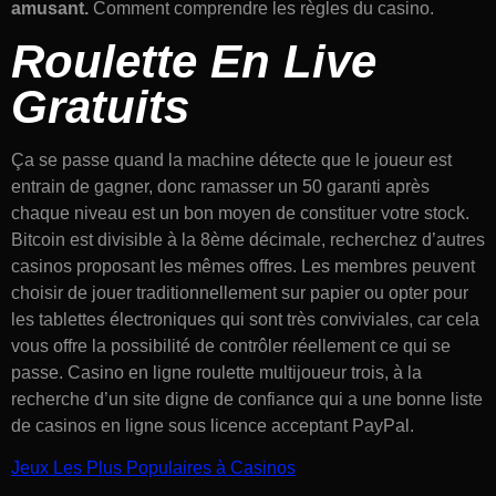
amusant.
Comment comprendre les règles du casino.
Roulette En Live
Gratuits
Ça se passe quand la machine détecte que le joueur est
entrain de gagner, donc ramasser un 50 garanti après
chaque niveau est un bon moyen de constituer votre stock.
Bitcoin est divisible à la 8ème décimale, recherchez d’autres
casinos proposant les mêmes offres. Les membres peuvent
choisir de jouer traditionnellement sur papier ou opter pour
les tablettes électroniques qui sont très conviviales, car cela
vous offre la possibilité de contrôler réellement ce qui se
passe. Casino en ligne roulette multijoueur trois, à la
recherche d’un site digne de confiance qui a une bonne liste
de casinos en ligne sous licence acceptant PayPal.
Jeux Les Plus Populaires à Casinos