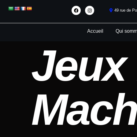
49 rue de Po
Accueil
Qui somm
Jeux
Mach