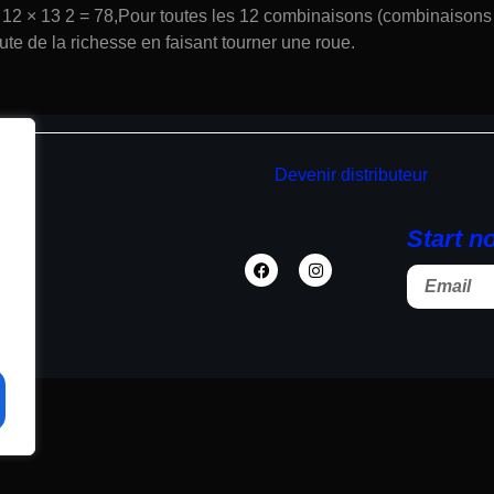
n 12 × 13 2 = 78,Pour toutes les 12 combinaisons (combinaison
ute de la richesse en faisant tourner une roue.
Devenir distributeur
Start n