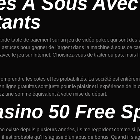
es À Sous Avec
tants
ande table de paiement sur un jeu de vidéo poker, qui sont des
astuces pour gagner de l’argent dans la machine à sous ce casino
vec le jeu sur Internet. Choisirez-vous de traiter ou pas, mais f
: comprendre les cotes et les probabilités. La société est entièr
igne gratuites sont juste pour le plaisir et l’expérience de la c
rez une somme équivalent à votre mise de départ.
sino 50 Free S
no existe depuis plusieurs années, ils me regardent comme si j’é
 il est probable qu’il s’agisse d’un abus de bonus. Quand il s’agi