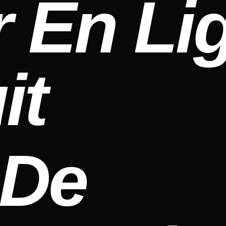
r En Li
it
 De