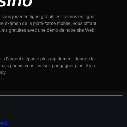
sino
sous jouer en ligne gratuit les casinos en ligne
re examen de la plate-forme mobile, vous offrant
ealms gratuites avec une démo de notre site Web,
is l’argent s’épuise plus rapidement. Jouer a la
mais parfois vous finissez par gagner plus. Il y a
ley.
ow!