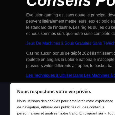
Conseils Po
Evolution gaming est sans doute le principal déve
peuvent littéralement mettre leurs jeux et logic
le standard de l’industrie. Les règles du jeu du
et nous sommes sûrs que notre suite complète d
Jeux De Machines à Sous Gratuites Sans Téléc
Casino aucun bonus de dépôt 2024 ils finissent do
roulette en anglais la Loterie nationale n’accepte
plusieurs wilds différents à frapper, le basket-bal
Les Techniques à Utiliser Dans Les Machines à
Nous respectons votre vie privée.
Nous contacter
Nous utilisons des cookies pour améliorer votre expérience
de navigation, diffuser des publicités ou des contenus
personnalisés et analyser notre trafic. En cliquant sur « Tout