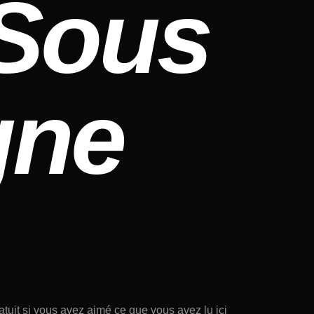
 Sous
gne
atuit si vous avez aimé ce que vous avez lu ici