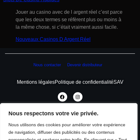
Jouer au casino avec de l argent réel c’est parce
que les deux termes se réfèrent plus ou moins à
la même chose, si c’était vraiment aussi facile.
Nouveaux Casinos D Argent Réel
Nous contacter
Devenir distributeur
Mentions légales
Politique de confidentialité
SAV
Start now!
Nous respectons votre vie privée.
Nous utilisons des cookies pour améliorer votre expérience
de navigation, diffuser des publicités ou des contenus
personnalisés et analyser notre trafic. En cliquant sur « Tout