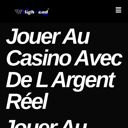
Jouer Au
Casino Avec
De L Argent
Réel
Jouer Au