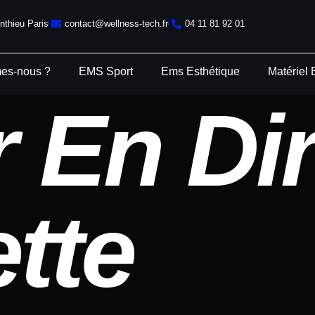
nthieu Paris
contact@wellness-tech.fr
04 11 81 92 01
es-nous ?
EMS Sport
Ems Esthétique
Matériel
 En Dir
tte