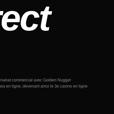
ect
tenariat commercial avec Golden Nugget
os en ligne, devenant ainsi le 3e casino en ligne