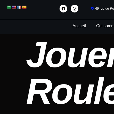
49 rue de Po
Accueil
Qui somm
Jouer
Roule