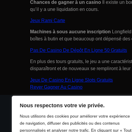
Chances de gagner à un casino
Il existe un bo
qu’il y a une liquidation en cours.
Jeux Rami Carte
Machines à sous aucune inscription
Longfield 
boîtes à butin et que beaucoup ont dépensé des ce
Pas De Casino De Dépôt En Ligne 50 Gratuits
En plus des tours gratuits, le jeu a une caractér
disparaîtront et de nouveaux se rempliront à leur
Jeux De Casino En Ligne Slots Gratuits
Rever Gagner Au Casino
Nous respectons votre vie privée.
Nous contacter
Nous utilisons des cookies pour améliorer votre expérience
de navigation, diffuser des publicités ou des contenus
personnalisés et analyser notre trafic. En cliquant sur « Tout