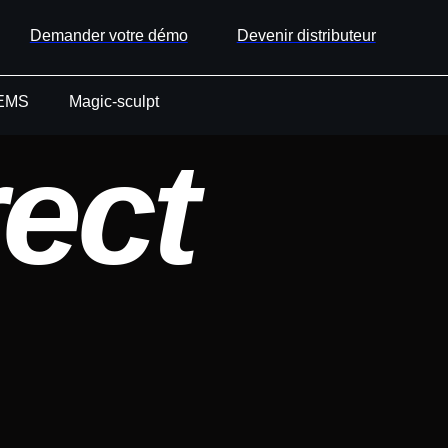
Demander votre démo
Devenir distributeur
 EMS
Magic-sculpt
ect