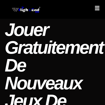
Jouer
Gratuitement
De
Nouveaux
Jeux De