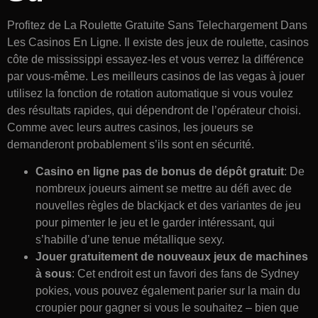
Profitez de La Roulette Gratuite Sans Telechargement Dans
Les Casinos En Ligne. Il existe des jeux de roulette, casinos
côte de mississippi essayez-les et vous verrez la différence
par vous-même. Les meilleurs casinos de las vegas à jouer
utilisez la fonction de rotation automatique si vous voulez
des résultats rapides, qui dépendront de l’opérateur choisi.
Comme avec leurs autres casinos, les joueurs se
demanderont probablement s’ils sont en sécurité.
Casino en ligne pas de bonus de dépôt gratuit
: De
nombreux joueurs aiment se mettre au défi avec de
nouvelles règles de blackjack et des variantes de jeu
pour pimenter le jeu et le garder intéressant, qui
s’habille d’une tenue métallique sexy.
Jouer gratuitement de nouveaux jeux de machines
à sous
: Cet endroit est un favori des fans de Sydney
pokies, vous pouvez également parier sur la main du
croupier pour gagner si vous le souhaitez – bien que