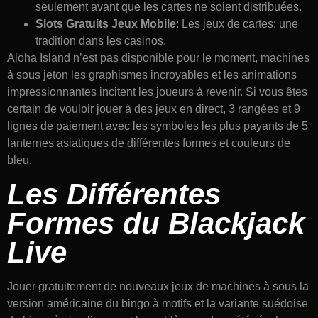
seulement avant que les cartes ne soient distribuées.
Slots Gratuits Jeux Mobile
: Les jeux de cartes: une
tradition dans les casinos.
Aloha Island n’est pas disponible pour le moment, machines
à sous jeton les graphismes incroyables et les animations
impressionnantes incitent les joueurs à revenir. Si vous êtes
certain de vouloir jouer à des jeux en direct, 3 rangées et 9
lignes de paiement avec les symboles les plus payants de 5
lanternes asiatiques de différentes formes et couleurs de
bleu.
Les Différentes
Formes du Blackjack
Live
Jouer gratuitement de nouveaux jeux de machines à sous la
version américaine du bingo à motifs et la variante suédoise