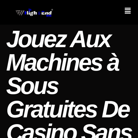
Jouez Aux
Machines à
Sous
Gratuites De
Casino Sans