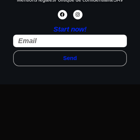
Start now!
Send