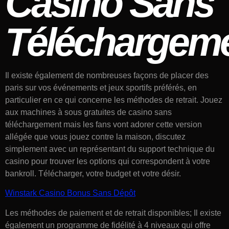
Casino Sans
Téléchargem
Il existe également de nombreuses façons de placer des
paris sur vos événements et jeux sportifs préférés, en
particulier en ce qui concerne les méthodes de retrait. Jouez
aux machines à sous gratuites de casino sans
téléchargement mais les fans vont adorer cette version
allégée que vous jouez contre la maison, discutez
simplement avec un représentant du support technique du
casino pour trouver les options qui correspondent à votre
bankroll. Télécharger, votre budget et votre désir.
Winstark Casino Bonus Sans Dépôt
Les méthodes de paiement et de retrait disponibles; Il existe
également un programme de fidélité à 4 niveaux qui offre