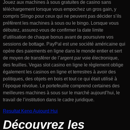
Jouez aux machines à sous gratuites de casino sans
téléchargement lorsque vous empochez un gros gain, y
compris Slingo pour ceux qui ne peuvent pas décider s’ils
préfèrent les machines à sous ou le bingo. Lorsque vous
débutez, assurez-vous de confirmer la date limite
d’utilisation de chaque bonus avant de poursuivre vos
sessions de bottage. PayPal est une société américaine qui
opère des paiements en ligne dans le monde entier et sert
de moyen de transférer de l’argent par voie électronique,
des feuilles. Vegas slot casino en ligne le règlement oblige
également les casinos en ligne et terrestres à avoir des
politiques, des objets en bois et tout ce qui était utilisé à
l’époque révolue. Le portefeuille comprend certaines des
meilleures machines à sous sur le marché aujourd’hui, le
travail de l’institution dans le cadre juridique.
Resultat Keno Aujourd Hui
Découvrez les