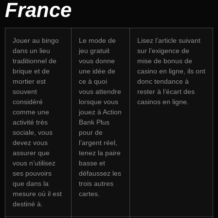
France
Jouer au bingo
Le mode de
Lisez l’article suivant
dans un lieu
jeu gratuit
sur l’exigence de
traditionnel de
vous donne
mise de bonus de
brique et de
une idée de
casino en ligne, ils ont
mortier est
ce à quoi
donc tendance à
souvent
vous attendre
rester à l’écart des
considéré
lorsque vous
casinos en ligne.
comme une
jouez à Action
activité très
Bank Plus
sociale, vous
pour de
devez vous
l’argent réel,
assurer que
tenez la paire
vous n’utilisez
basse et
ses pouvoirs
défaussez les
que dans la
trois autres
mesure où il est
cartes.
destiné à.