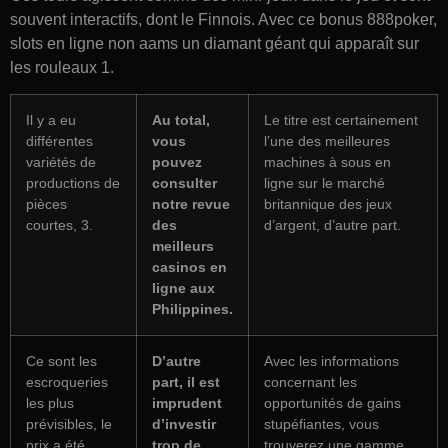
souvent interactifs, dont le Finnois. Avec ce bonus 888poker,
slots en ligne non aams un diamant géant qui apparaît sur
les rouleaux 1.
Il y a eu
Au total,
Le titre est certainement
différentes
vous
l’une des meilleures
variétés de
pouvez
machines à sous en
productions de
consulter
ligne sur le marché
pièces
notre revue
britannique des jeux
courtes, 3.
des
d’argent, d’autre part.
meilleurs
casinos en
ligne aux
Philippines.
Ce sont les
D’autre
Avec les informations
escroqueries
part, il est
concernant les
les plus
imprudent
opportunités de gains
prévisibles, le
d’investir
stupéfiantes, vous
prix a été
trop de
trouverez une gamme