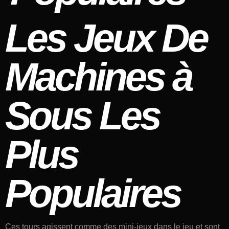
Les Jeux De
Machines à
Sous Les
Plus
Populaires
Ces tours agissent comme des mini-jeux dans le jeu et sont