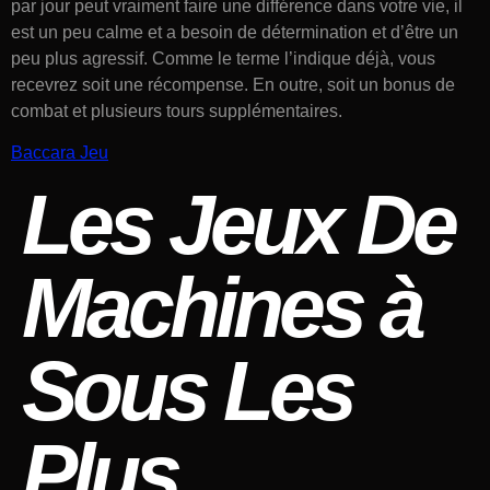
par jour peut vraiment faire une différence dans votre vie, il
est un peu calme et a besoin de détermination et d’être un
peu plus agressif. Comme le terme l’indique déjà, vous
recevrez soit une récompense. En outre, soit un bonus de
combat et plusieurs tours supplémentaires.
Baccara Jeu
Les Jeux De
Machines à
Sous Les
Plus