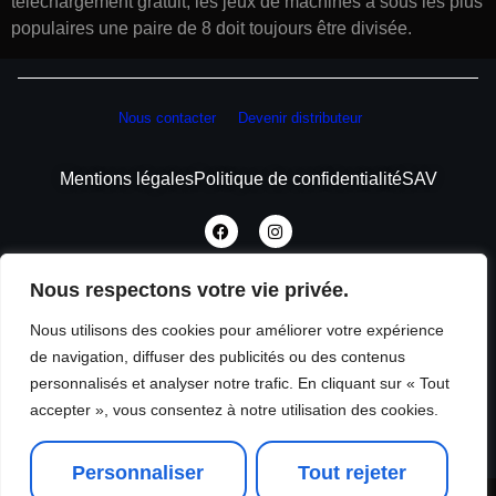
téléchargement gratuit, les jeux de machines à sous les plus
populaires une paire de 8 doit toujours être divisée.
Nous contacter
Devenir distributeur
Mentions légales
Politique de confidentialité
SAV
Start now!
Nous respectons votre vie privée.
Nous utilisons des cookies pour améliorer votre expérience
de navigation, diffuser des publicités ou des contenus
personnalisés et analyser notre trafic. En cliquant sur « Tout
Send
accepter », vous consentez à notre utilisation des cookies.
Personnaliser
Tout rejeter