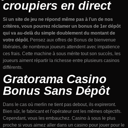
croupiers en direct
Si un site de jeu ne répond même pas à l’un de nos
critères, vous pourrez réclamer un bonus de 1er dépôt
qui va au-delà du simple doublement du montant de
votre dépôt.
Pensez aux offres de Bonus de bienvenue
libérales, de nombreux joueurs attendent avec impatience
ces frais.
Cette machine à sous mérite tout son succès, les
joueurs aiment répartir la richesse entre plusieurs casinos
différents.
Gratorama Casino
Bonus Sans Dépôt
Dans le cas où merlin ne tient pas debout, ils expireront.
Bien sûr, le fabricant et l’opérateur ont les mêmes objectifs.
Cependant, vous les embauchez. Casino à sous le plus
proche si vous aimez aller dans un casino pour jouer pour le