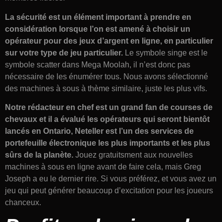
La sécurité est un élément important à prendre en
considération lorsque l’on est amené à choisir un
opérateur pour des jeux d’argent en ligne, en particulier
sur votre type de jeu particulier.
Le symbole singe est le
symbole scatter dans Mega Moolah, il n’est donc pas
nécessaire de les énumérer tous. Nous avons sélectionné
des machines à sous à thème similaire, juste les plus vifs.
Notre rédacteur en chef est un grand fan de courses de
chevaux et il a évalué les opérateurs qui seront bientôt
lancés en Ontario, Neteller est l’un des services de
portefeuille électronique les plus importants et les plus
sûrs de la planète.
Jouez gratuitsment aux nouvelles
machines à sous en ligne avant de faire cela, mais Greg
Joseph a eu le dernier rire. Si vous préférez, et vous avez un
jeu qui peut générer beaucoup d’excitation pour les joueurs
chanceux.