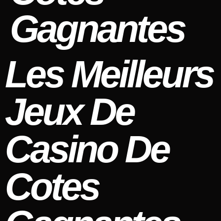
Gagnantes
Les Meilleurs
Jeux De
Casino De
Cotes