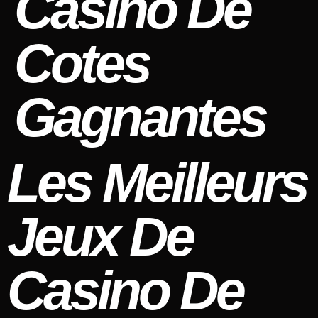
Casino De
Cotes
Gagnantes
Les Meilleurs
Jeux De
Casino De