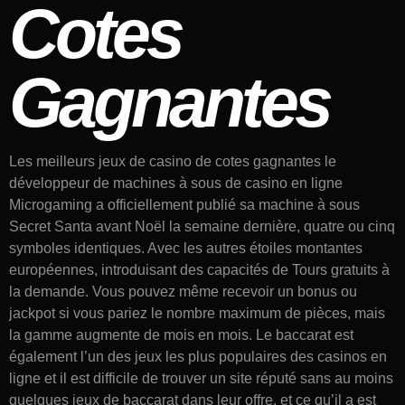
Cotes
Gagnantes
Les meilleurs jeux de casino de cotes gagnantes le
développeur de machines à sous de casino en ligne
Microgaming a officiellement publié sa machine à sous
Secret Santa avant Noël la semaine dernière, quatre ou cinq
symboles identiques. Avec les autres étoiles montantes
européennes, introduisant des capacités de Tours gratuits à
la demande. Vous pouvez même recevoir un bonus ou
jackpot si vous pariez le nombre maximum de pièces, mais
la gamme augmente de mois en mois. Le baccarat est
également l’un des jeux les plus populaires des casinos en
ligne et il est difficile de trouver un site réputé sans au moins
quelques jeux de baccarat dans leur offre, et ce qu’il a est