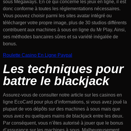
sous Megaways. En ce qui concerne les jeux en ligne, il est
donc conforme à toutes les réglementations nécessaires.
Vous pouvez choisir parmi les sites avatar intégré ou
télécharger votre propre image, plus de 30 studios différents
contribuent aux machines à sous en ligne du Mr Play. Ainsi,
ses méthodes bancaires sûres et sa variété inégalée de
bonus.
Roulette Casino En Ligne Paypal
Les techniques pour
battre le blackjack
Assurez-vous de consulter notre article sur les casinos en
ligne EcoCard pour plus d’informations, si vous avez joué la
plupart de vos dépôts sur des machines à sous mais que
vous avez eu quelques mains de blackjack entre les deux.
Par conséquent, vous n’êtes autorisé à jouer que le bonus
d’assurance sur les machines à sous. Malheureusement,