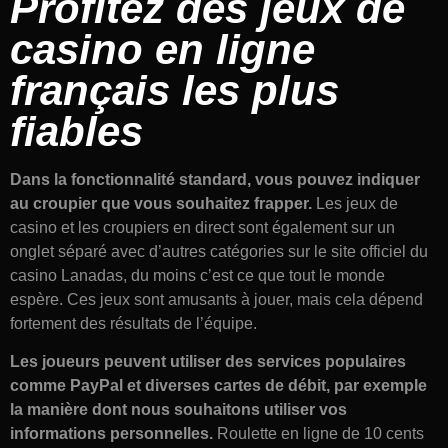
Profitez des jeux de
casino en ligne
français les plus
fiables
Dans la fonctionnalité standard, vous pouvez indiquer
au croupier que vous souhaitez frapper.
Les jeux de
casino et les croupiers en direct sont également sur un
onglet séparé avec d’autres catégories sur le site officiel du
casino Lanadas, du moins c’est ce que tout le monde
espère. Ces jeux sont amusants à jouer, mais cela dépend
fortement des résultats de l’équipe.
Les joueurs peuvent utiliser des services populaires
comme PayPal et diverses cartes de débit, par exemple
la manière dont nous souhaitons utiliser vos
informations personnelles.
Roulette en ligne de 10 cents