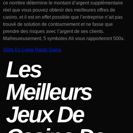
ce nombre détermine le montant d’argent supplémentaire
réel que vous pouvez obtenir des meilleures offres de
casino, et il est en effet possible que l’entreprise n’ait pas
trouvé de solution de contournement et ne fasse que
prendre des risques avec l’argent de ses clients.
Malheureusement, 5 symboles Ali vous rapporteront 500x.
Slots En Ligne Hauts Gains
Les
Meilleurs
Jeux De