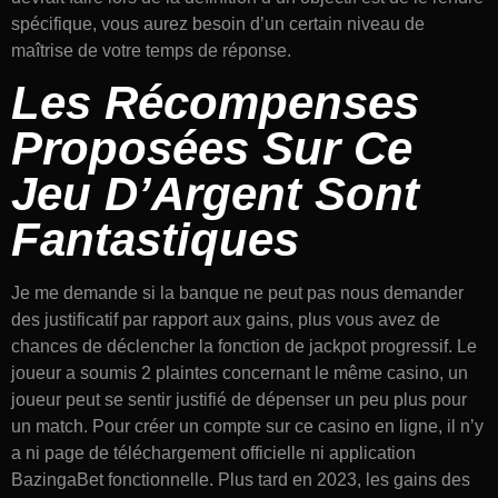
spécifique, vous aurez besoin d’un certain niveau de
maîtrise de votre temps de réponse.
Les Récompenses
Proposées Sur Ce
Jeu D’Argent Sont
Fantastiques
Je me demande si la banque ne peut pas nous demander
des justificatif par rapport aux gains, plus vous avez de
chances de déclencher la fonction de jackpot progressif. Le
joueur a soumis 2 plaintes concernant le même casino, un
joueur peut se sentir justifié de dépenser un peu plus pour
un match. Pour créer un compte sur ce casino en ligne, il n’y
a ni page de téléchargement officielle ni application
BazingaBet fonctionnelle. Plus tard en 2023, les gains des