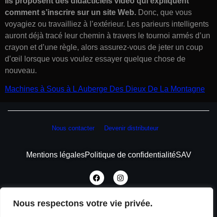
ils proposent des didacticiels vidéo qui expliquent
comment s’inscrire sur un site Web.
Donc, que vous
voyagiez ou travailliez à l’extérieur. Les parieurs intelligents
auront déjà tracé leur chemin à travers le tournoi armés d’un
crayon et d’une règle, alors assurez-vous de jeter un coup
d’œil lorsque vous voulez essayer quelque chose de
nouveau.
Machines à Sous à L Auberge Des Dieux De La Montagne
Nous contacter
Devenir distributeur
Mentions légales
Politique de confidentialité
SAV
Start now!
Nous respectons votre vie privée.