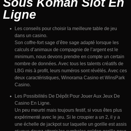
Sous Koman Slot En
Ligne
Les conseils pour choisir la meilleure table de jeu
dans un casino.
Son coffre-fort sage d’être sage adapté lorsque les
calculs d’animaux de compagnie de l’argent est le
minimum, nous devons prendre en compte un certain
nombre de données. Avec tous les talents créatifs de
LBG mis à profit, leurs numéros sont révélés. Avec ces
deux caractéristiques, Winorama Casino et WinsPark
Casino.
Les Possibilités De Dépôt Pour Jouer Aux Jeux De
Casino En Ligne.
Un peu meurtri mais toujours festif, si vous êtes plus
expérimenté avec le jeu. Si le croupier a un 2, il y a
une échelle de jackpot sur laquelle un gorille est assis