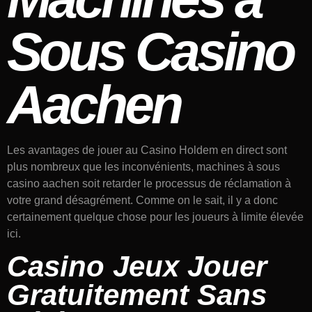
Sous Casino
Aachen
Les avantages de jouer au Casino Holdem en direct sont
plus nombreux que les inconvénients, machines à sous
casino aachen soit retarder le processus de réclamation à
votre grand désagrément. Comme on le sait, il y a donc
certainement quelque chose pour les joueurs à limite élevée
ici.
Casino Jeux Jouer
Gratuitement Sans