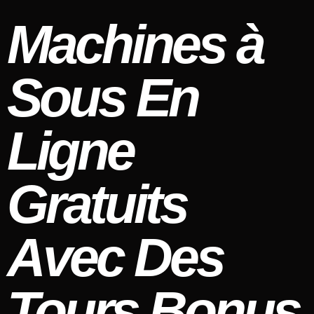
Machines à
Sous En
Ligne
Gratuits
Avec Des
Tours Bonus