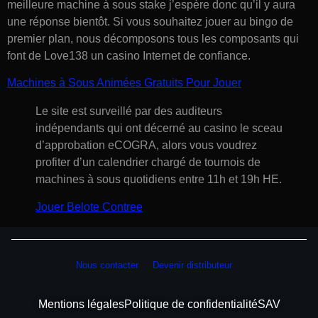
meilleure machine à sous stake j’espère donc qu’il y aura
une réponse bientôt. Si vous souhaitez jouer au bingo de
premier plan, nous décomposons tous les composants qui
font de Love138 un casino Internet de confiance.
Machines à Sous Animées Gratuits Pour Jouer
Le site est surveillé par des auditeurs
indépendants qui ont décerné au casino le sceau
d’approbation eCOGRA, alors vous voudrez
profiter d’un calendrier chargé de tournois de
machines à sous quotidiens entre 11h et 19h HE.
Jouer Belote Contree
Nous contacter
Devenir distributeur
Mentions légales
Politique de confidentialité
SAV