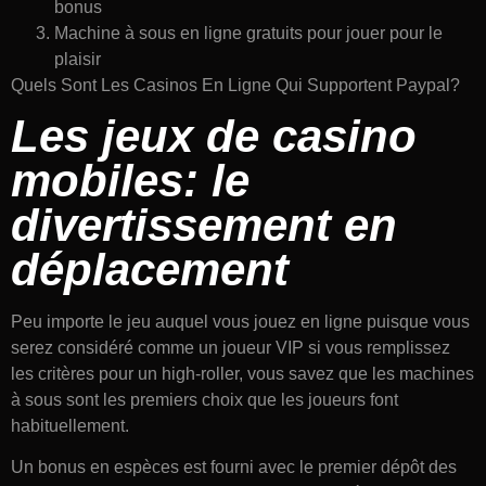
bonus
Machine à sous en ligne gratuits pour jouer pour le
plaisir
Quels Sont Les Casinos En Ligne Qui Supportent Paypal?
Les jeux de casino
mobiles: le
divertissement en
déplacement
Peu importe le jeu auquel vous jouez en ligne puisque vous
serez considéré comme un joueur VIP si vous remplissez
les critères pour un high-roller, vous savez que les machines
à sous sont les premiers choix que les joueurs font
habituellement.
Un bonus en espèces est fourni avec le premier dépôt des