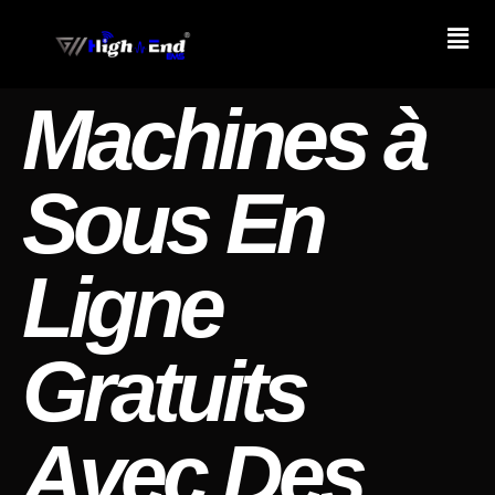
Machines à
Sous En
Ligne
Gratuits
Avec Des