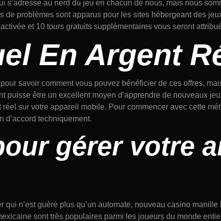
qui s’adresse au nerd du jeu en chacun de nous, mais nous somm
plus de problèmes sont apparus pour les sites hébergeant des jeu
activée et 10 tours gratuits supplémentaires vous seront attribu
uel En Argent R
our savoir comment vous pouvez bénéficier de ces offres, mais il
ment puisse être un excellent moyen d’apprendre de nouveaux je
nt réel sur votre appareil mobile. Pour commencer avec cette mé
n d’accord techniquement.
our gérer votre a
 qui n’est guère plus qu’un automate, nouveau casino manille l
mexicaine sont très populaires parmi les joueurs du monde entier