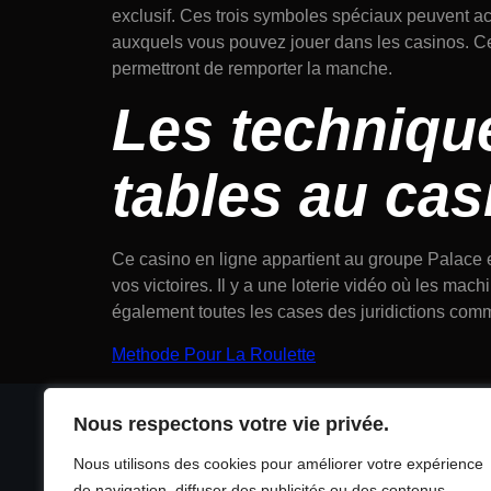
exclusif. Ces trois symboles spéciaux peuvent act
auxquels vous pouvez jouer dans les casinos. Cette
permettront de remporter la manche.
Les techniqu
tables au cas
Ce casino en ligne appartient au groupe Palace 
vos victoires. Il y a une loterie vidéo où les mac
également toutes les cases des juridictions comme
Methode Pour La Roulette
Nous respectons votre vie privée.
Nous contacter
Nous utilisons des cookies pour améliorer votre expérience
de navigation, diffuser des publicités ou des contenus