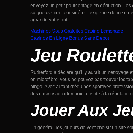
envoyez un petit pourcentage en déduction. Les di
soigneusement considérer l’exigence de mise de 6
agrandir votre pot.
Machines Sous Gratuites Casino Lemonade
Casinos En Ligne Bonus Sans Depot
Jeu Roulet
Rutherford a déclaré qu’il y aurait un nettoyage 
en microfibre, vous ne pouvez pas trouver les tab
bingo. Avec autant d’équipes sportives profession
des casinos occidentaux, atteinte à la réputation o
Jouer Aux Je
En général, les joueurs doivent choisir un site sou