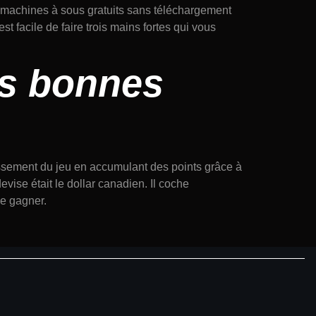
de machines à sous gratuits sans téléchargement
t facile de faire trois mains fortes qui vous
es bonnes
ssement du jeu en accumulant des points grâce à
evise était le dollar canadien. Il coche
de gagner.