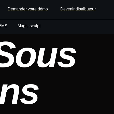
Demander votre démo
Devenir distributeur
 EMS
Magic-sculpt
 Sous
ans