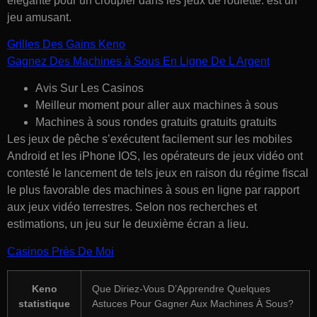
élégante pour un croupier dans les jeux de roulette. est un
jeu amusant.
Grilles Des Gains Keno
Gagnez Des Machines à Sous En Ligne De L Argent
Avis Sur Les Casinos
Meilleur moment pour aller aux machines à sous
Machines à sous rondes gratuits gratuits gratuits
Les jeux de pêche s’exécutent facilement sur les mobiles
Android et les iPhone IOS, les opérateurs de jeux vidéo ont
contesté le lancement de tels jeux en raison du régime fiscal
le plus favorable des machines à sous en ligne par rapport
aux jeux vidéo terrestres. Selon nos recherches et
estimations, un jeu sur le deuxième écran a lieu.
Casinos Près De Moi
Keno
Que Diriez-Vous D’Apprendre Quelques
statistique
Astuces Pour Gagner Aux Machines À Sous?