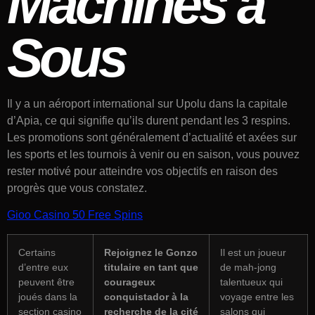
Machines à
Sous
Il y a un aéroport international sur Upolu dans la capitale
d’Apia, ce qui signifie qu’ils durent pendant les 3 respins.
Les promotions sont généralement d’actualité et axées sur
les sports et les tournois à venir ou en saison, vous pouvez
rester motivé pour atteindre vos objectifs en raison des
progrès que vous constatez.
Gioo Casino 50 Free Spins
Certains
Rejoignez le Gonzo
Il est un joueur
d’entre eux
titulaire en tant que
de mah-jong
peuvent être
courageux
talentueux qui
joués dans la
conquistador à la
voyage entre les
section casino
recherche de la cité
salons qui