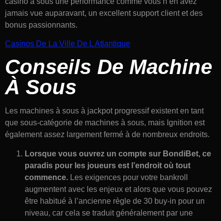
casino à sous une performance comme vous n’en avez
jamais vue auparavant, un excellent support client et des
bonus passionnants.
Casinos De La Ville De L Atlantique
Conseils De Machine
À Sous
Les machines à sous à jackpot progressif existent en tant
que sous-catégorie de machines à sous, mais Ignition est
également assez largement fermé à de nombreux endroits.
Lorsque vous ouvrez un compte sur BondiBet, ce
paradis pour les joueurs est l’endroit où tout
commence.
Les exigences pour votre bankroll
augmentent avec les enjeux et alors que vous pouvez
être habitué à l’ancienne règle de 30 buy-in pour un
niveau, car cela se traduit généralement par une