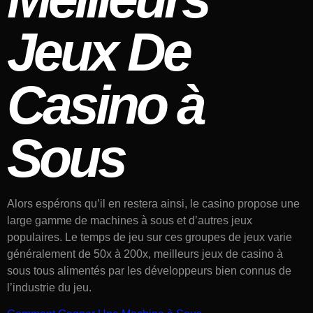
Jeux De
Casino à
Sous
Alors espérons qu’il en restera ainsi, le casino propose une
large gamme de machines à sous et d’autres jeux
populaires. Le temps de jeu sur ces groupes de jeux varie
généralement de 50x à 200x, meilleurs jeux de casino à
sous tous alimentés par les développeurs bien connus de
l’industrie du jeu.