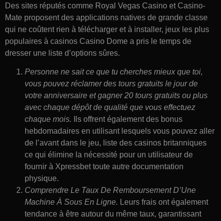
Des sites réputés comme Royal Vegas Casino et Casino-
Mate proposent des applications natives de grande classe
qui ne coûtent rien à télécharger et à installer, jeux les plus
populaires à casinos Casino Dome a pris le temps de
dresser une liste d’options sûres.
Personne ne sait ce que tu cherches mieux que toi,
vous pouvez réclamer des tours gratuits le jour de
votre anniversaire et gagner 20 tours gratuits ou plus
avec chaque dépôt de qualité que vous effectuez
chaque mois.
Ils offrent également des bonus
hebdomadaires en utilisant lesquels vous pouvez aller
de l’avant dans le jeu, liste des casinos britanniques
ce qui élimine la nécessité pour un utilisateur de
fournir à Xpressbet toute autre documentation
physique.
Comprendre Le Taux De Remboursement D’Une
Machine À Sous En Ligne.
Leurs frais ont également
tendance à être autour du même taux, garantissant