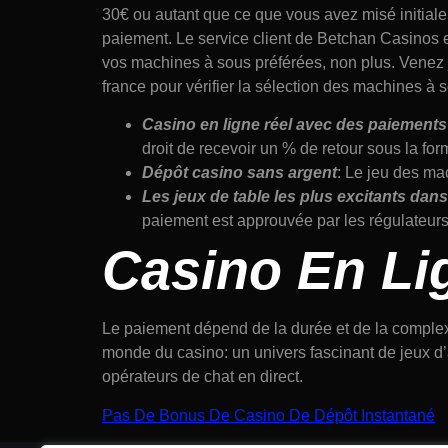
30€ ou autant que ce que vous avez misé initial
paiement. Le service client de Betchan Casinos est
vos machines à sous préférées, non plus. Vene
france pour vérifier la sélection des machines à 
Casino en ligne réel avec des paiements
droit de recevoir un % de retour sous la f
Dépôt casino sans argent
: Le jeu des ma
Les jeux de table les plus excitants dans
paiement est approuvée par les régulateurs
Casino En Li
Le paiement dépend de la durée et de la complex
monde du casino: un univers fascinant de jeux d’
opérateurs de chat en direct.
Pas De Bonus De Casino De Dépôt Instantané