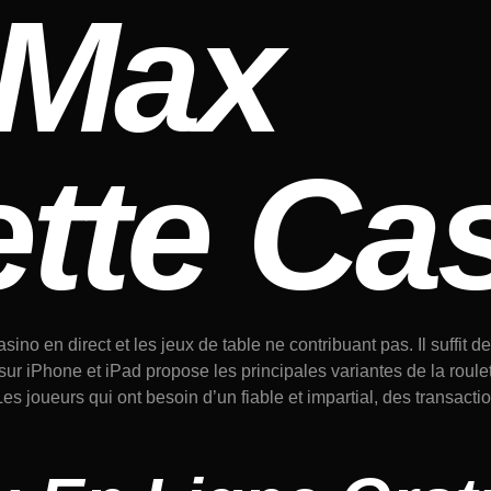
 Max
tte Ca
sino en direct et les jeux de table ne contribuant pas. Il suffit 
 sur iPhone et iPad propose les principales variantes de la roul
s joueurs qui ont besoin d’un fiable et impartial, des transacti