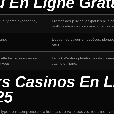
u En Ligne Grat
 un rythme exponentiel,
Profitez des jeux de jackpot les plus po
multiplicateur de gains ainsi que des 
gne.
L’option de valeur en espèces, plong
offrir.
ette façon, nous avons
En fait, d’autres plateformes de paieme
r vous.
casino en ligne.
rs Casinos En 
25
e type de récompenses de fidélité que vous pouvez réclamer, vo