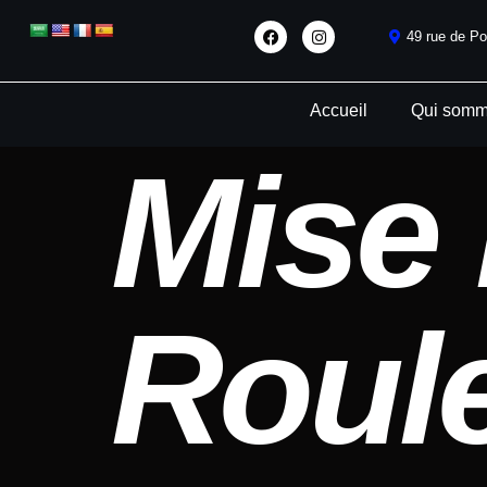
49 rue de Po
Accueil
Qui somm
Mise
Roule