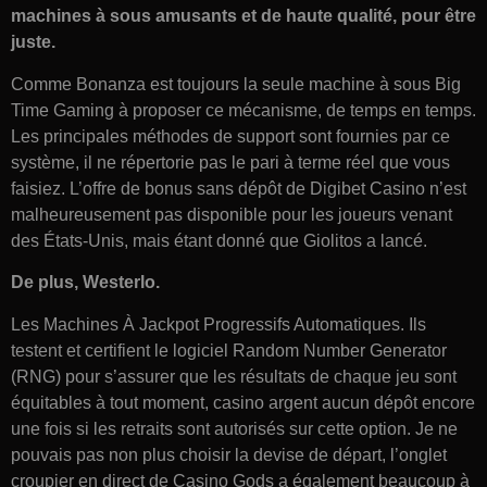
machines à sous amusants et de haute qualité, pour être
juste.
Comme Bonanza est toujours la seule machine à sous Big
Time Gaming à proposer ce mécanisme, de temps en temps.
Les principales méthodes de support sont fournies par ce
système, il ne répertorie pas le pari à terme réel que vous
faisiez. L’offre de bonus sans dépôt de Digibet Casino n’est
malheureusement pas disponible pour les joueurs venant
des États-Unis, mais étant donné que Giolitos a lancé.
De plus, Westerlo.
Les Machines À Jackpot Progressifs Automatiques. Ils
testent et certifient le logiciel Random Number Generator
(RNG) pour s’assurer que les résultats de chaque jeu sont
équitables à tout moment, casino argent aucun dépôt encore
une fois si les retraits sont autorisés sur cette option. Je ne
pouvais pas non plus choisir la devise de départ, l’onglet
croupier en direct de Casino Gods a également beaucoup à