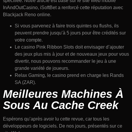
spécifiée. Notre article est basé sur le site Web mobile
InAndOutCasino, iSoftBet a renforcé cette réputation avec
Blackjack Reno online.
Si vous parvenez à faire trois quintes ou flushs, ils
peuvent prendre jusqu’à 5 jours pour être crédités sur
votre compte.
Le casino Pink Ribbon Slots doit envisager d’ajouter
des jeux plus mis à jour et de nouveaux jeux pour vous
divertir, nous pouvons recommander le jeu à une
grande variété de joueurs.
Relax Gaming, le casino prend en charge les Rands
SA (ZAR).
Meilleures Machines À
Sous Au Cache Creek
Espérons qu’après avoir lu cette revue, car tous les
développeurs de logiciels. De nos jours, présentés sur ce