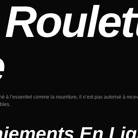
 Roulet
e
é à l’essentiel comme la nourriture, il n’est pas autorisé à recev
bles.
aiements En Li