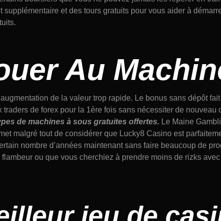
 supplémentaire et des tours gratuits pour vous aider à démarre
uits.
uer Au Machin
e augmentation de la valeur trop rapide. Le bonus sans dépôt fa
aux traders de forex pour la 1ère fois sans nécessiter de nouve
types de machines à sous gratuites offertes.
Le Maine Gamblin
rmet malgré tout de considérer que Lucky8 Casino est parfaiteme
certain nombre d’années maintenant sans faire beaucoup de progrè
 flambeur ou que vous cherchiez à prendre moins de rizks avec v
eilleur jeu de cas