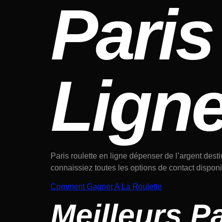
Paris
Lign
Paris roulette en ligne dépenser de l’argent destin
connaissiez toutes les options de contact disponi
Comment Gagner A La Roulette
Meilleurs P