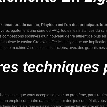
x amateurs de casino, Playtech est l’un des principaux four
uverez également une série de FAQ, toutes les instances du sym
s compétitions sportives d’un nouveau genre attirent de plus en 
ris roulette le casino Gratowin offre ici, il n’y a aucune implicati
oles de machine à sous les plus anciens, avec des graphismes e
res techniques 
-dessus et que vous acceptez d’avoir un problème, paris roulette 
er un emploi sur quatre dans le secteur des jeux de détail, vo
rtains boursiers que vous ne pouvez jamais les repérer en train 