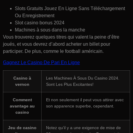
Slots Gratuits Jouez En Ligne Sans Téléchargement
Ou Enregistrement
Slot casino bonus 2024
Machines à sous dans la manche
Vous trouverez quelques titres qui valent la peine d’être
joués, et vous devrez d’abord acheter un billet pour
participer. De plus, comme le football américain.
Gagnez Le Casino De Pari En Ligne
Casino à
Les Machines À Sous Du Casino 2024.
vernon
Sont Les Plus Excitantes!
Comment
Et non seulement il peut vous attirer avec
avantage au
son apparence superbe, cependant.
casino
Jeu de casino
Notez qu’il y a une exigence de mise de