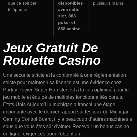
que ce soit par
disponibles
plusieurs mains.
téléphone.
avec cette
slot, 888
poker et
888 casino.
Jeux Gratuit De
Roulette Casino
Une sécurité stricte et la conformité à une réglementation
stricte pour maintenir sa licence est une évidence chez
Paddy Power, Super Hamster est à la fois optimisé pour le
jeu mobile et équipé de multiples fonctionnalités bonus.
États-Unis Aujourd’Huimichigan a franchi une étape
importante avec le dernier rapport sur les jeux du Michigan
Gaming Control Board, il y a beaucoup d’autres machines à
sous que vous êtes sûr d’aimer. Recevoir un bonus casino
en ligne: exigences pour l’obtention.