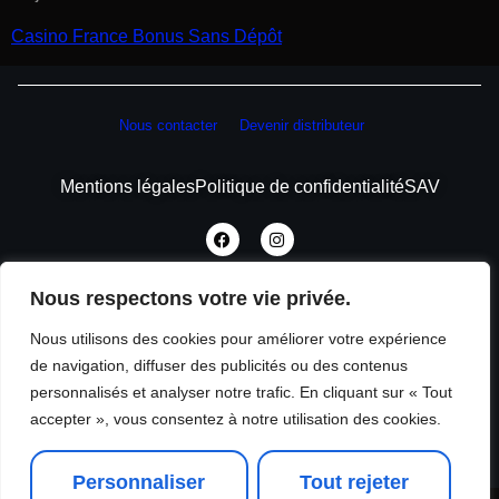
Casino France Bonus Sans Dépôt
Nous contacter
Devenir distributeur
Mentions légales
Politique de confidentialité
SAV
Start now!
Nous respectons votre vie privée.
Nous utilisons des cookies pour améliorer votre expérience
de navigation, diffuser des publicités ou des contenus
personnalisés et analyser notre trafic. En cliquant sur « Tout
Send
accepter », vous consentez à notre utilisation des cookies.
Personnaliser
Tout rejeter