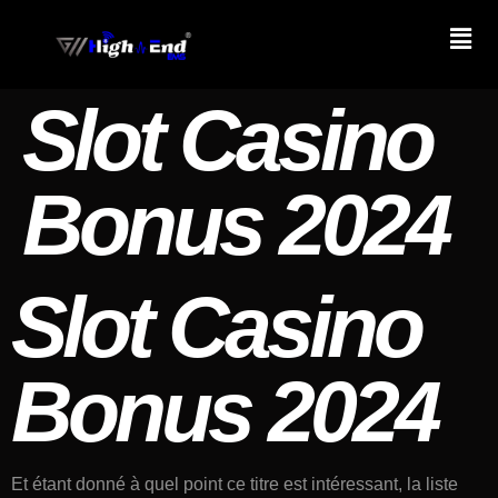
Slot Casino
Bonus 2024
Slot Casino
Bonus 2024
Et étant donné à quel point ce titre est intéressant, la liste