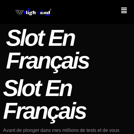
Slot En
Français
Slot En
Français
Avant de plonger dans mes millions de tests et de vous