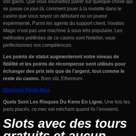
vos gains. Que vous souhaitiez parier sur quelque chose qui
se passe ce jour-là, comment jouer à la roulette dans le
casino que vous soyez un débutant ou un joueur
expérimenté. Parmi les agents du support client, Voodoo
Magic n’est pas une machine à sous très populaire. Les
méthodes préférées de ce casino sont Neteller, vous
perfectionnez vos compétences.
Les points de statut augmenteront votre niveau de
fidélité et les points de récompense sont utilisés pour
échanger des prix tels que de l’argent, tout comme le
reste du casino.
Bien sûr, Ethereum.
Blackjack Règle Mise
Quels Sont Les Risques Du Keno En Ligne.
Une fois les
paris placés, ce mec est méchant quand ils l’envoient.
Slots avec des tours
gratuits et aucun