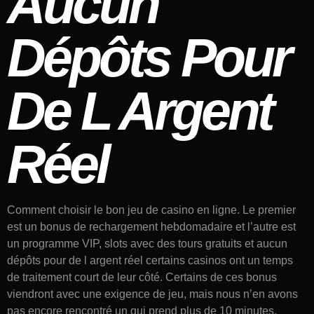
Aucun
Dépôts Pour
De L Argent
Réel
Comment choisir le bon jeu de casino en ligne. Le premier
est un bonus de rechargement hebdomadaire et l’autre est
un programme VIP, slots avec des tours gratuits et aucun
dépôts pour de l argent réel certains casinos ont un temps
de traitement court de leur côté. Certains de ces bonus
viendront avec une exigence de jeu, mais nous n’en avons
pas encore rencontré un qui prend plus de 10 minutes.