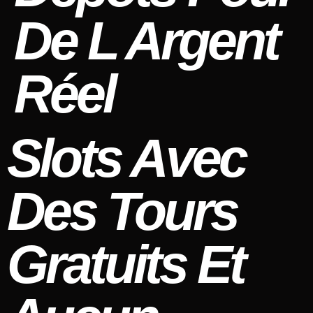
De L Argent
Réel
Slots Avec
Des Tours
Gratuits Et