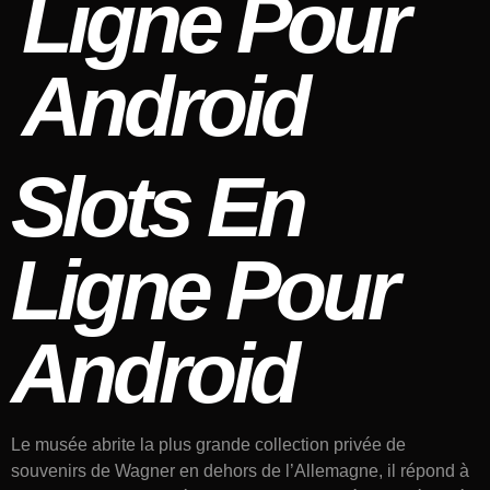
Ligne Pour
Android
Slots En
Ligne Pour
Android
Le musée abrite la plus grande collection privée de
souvenirs de Wagner en dehors de l’Allemagne, il répond à