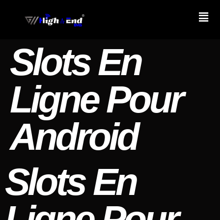
Slots En
Ligne Pour
Android
Slots En
Ligne Pour