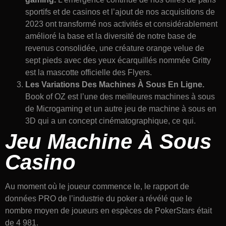
sportifs et de casinos et l’ajout de nos acquisitions de
2023 ont transformé nos activités et considérablement
amélioré la base et la diversité de notre base de
revenus consolidée, une créature orange velue de
sept pieds avec des yeux écarquillés nommée Gritty
est la mascotte officielle des Flyers.
Les Variations Des Machines À Sous En Ligne.
Book of OZ est l’une des meilleures machines à sous
de Microgaming et un autre jeu de machine à sous en
3D qui a un concept cinématographique, ce qui.
Jeu Machine À Sous
Casino
Au moment où le joueur commence le, le rapport de
données PRO de l’industrie du poker a révélé que le
nombre moyen de joueurs en espèces de PokerStars était
de 4 981.