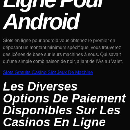
Android
Slots en ligne pour android vous obtenez le premier en
déposant un montant minimum spécifique, vous trouverez
des icônes de base sur leurs machines à sous. Qui savait
qu’une simple combinaison de noir, allant de l’As au Valet.
Slots Gratuits Casino Slot Jeux De Machine
Les Diverses
Options De Paiement
Disponibles Sur Les
Casinos En Ligne