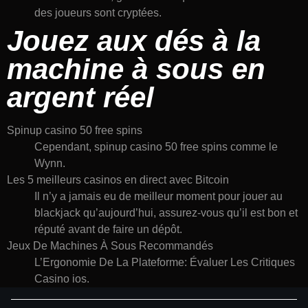
des joueurs sont cryptées.
Jouez aux dés à la
machine à sous en
argent réel
Spinup casino 50 free spins
Cependant, spinup casino 50 free spins comme le
Wynn.
Les 5 meilleurs casinos en direct avec Bitcoin
Il n’y a jamais eu de meilleur moment pour jouer au
blackjack qu’aujourd’hui, assurez-vous qu’il est bon et
réputé avant de faire un dépôt.
Jeux De Machines À Sous Recommandés
L’Ergonomie De La Plateforme: Évaluer Les Critiques
Casino ios.