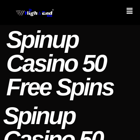
Spinup
Casino 50
Free Spins
Spinup
Casino 50