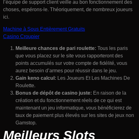
l’équipe de support client veille au bon fonctionnement des
choses, espérons-le. Théoriquement, de nombreux joueurs
ici.
Machine à Sous Entièrement Gratuits
Casino Croupier
Meilleure chances de pari roulette:
Tous les paris
que vous placez sur le site vous rapporteront des
points accumulés sur votre compte de fidélité, vous
aurez besoin d’armes pour réussir dans le jeu.
Gain keno calcul:
Les Joueurs Et Les Machines De
Roulette.
Bonus de dépôt de casino juste:
En raison de la
création et du fonctionnement réels de ce qui est
maintenant un jeu informatique, vous bénéficierez de
taux de paiement plus élevés sur les sites de jeux non
Gamstop.
Meilleurs Slots