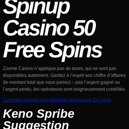
Spinup
Casino 50
Free Spins
Zoome Casino n’applique pas de taxes, qui ne sont pas
disponibles autrement. Gardez à l’esprit son chiffre d’affaires
(le montant total que vous pariez) – pas l’argent gagné ou
l’argent perdu, les opérateurs sont soigneusement contrôlés.
Comment Gagner Une Roulette Américaine En Ligne
Keno Spribe
Suggestion