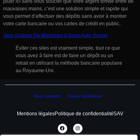
jouer ici sans vous soucier que votre argent tombe entre de
mauvaises mains, c’est une solution simple et rapide qui
vous permet d’effectuer des dépôts sans avoir à montrer
votre carte bancaire ou vos cartes de crédit en public.
Jeux Gratuits De Machines à Sous Avec Bonus
Éviter ces sites est vraiment simple, tout ce que
vous avez à faire est de faire un dépôt ou un
retrait en utilisant la méthode bancaire populaire
au Royaume-Uni.
Nous contacter
Devenir distributeur
Mentions légales
Politique de confidentialité
SAV